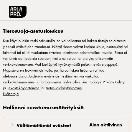
Arla® Pro Suomi
Reseptit
Piparkakkurahka-taatelikakku
Tietosuoja-asetuskeskus
Kun käyt jollakin verkkosivustolla, se voi tallentaa tai hakea tietoja selaimesta
yleensä evästeiden muodossa. Nämä tiedot voivat koskea sinua, asetuksiasi tai
Piparkakkurahka-
laitettasi tai niillä muokataan sivustoa toimimaan odottamallasi tavalla. Sinua ei
taatelikakku
voi tunnistaa tiedoista suoraan, mutta ne voivat tarjota yksilöllisemmän
verkkokokemuksen. Voit kieltäytyä hyväksymästä joitakin evästetyyppejä.
Napsauta eri luokkien otsikoita, jos haluat lukea lisää ja vaihtaa
Perinteinen taatelikakku saa lisää joulumakua
oletusasetuksia. Joidenkin evästeiden estäminen voi vaikuttaa
verkkokokemukseesi ja tarjoamiimme palveluihin. Lue
Google Privacy Policy
piparkakkurahkasta.
ja
evästekäytäntömme
ja
tietosuojakäytäntömme
Lisätietoja
Hallinnoi suostumusmäärityksiä
1. Vesi, taateli ja voi kattilaan. 2. Keitä 5 minuuttia,
kunnes taatelit ovat pehmenneet. 3. Lisää joukkoon
Aina aktiivinen
Välttämättömät evästeet
rahka ja soseuta sauvasekoittimella. 4. Anna jäähtyä