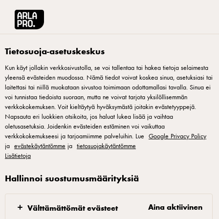
Arla® Pro Suomi
Tuotteet
Arla Laktoositon Täysmaitojuoma Suomi 1L (UHT
Tietosuoja-asetuskeskus
Kun käyt jollakin verkkosivustolla, se voi tallentaa tai hakea tietoja selaimesta
yleensä evästeiden muodossa. Nämä tiedot voivat koskea sinua, asetuksiasi tai
laitettasi tai niillä muokataan sivustoa toimimaan odottamallasi tavalla. Sinua ei
voi tunnistaa tiedoista suoraan, mutta ne voivat tarjota yksilöllisemmän
verkkokokemuksen. Voit kieltäytyä hyväksymästä joitakin evästetyyppejä.
Napsauta eri luokkien otsikoita, jos haluat lukea lisää ja vaihtaa
oletusasetuksia. Joidenkin evästeiden estäminen voi vaikuttaa
verkkokokemukseesi ja tarjoamiimme palveluihin. Lue
Google Privacy Policy
ja
evästekäytäntömme
ja
tietosuojakäytäntömme
Lisätietoja
Hallinnoi suostumusmäärityksiä
Aina aktiivinen
Välttämättömät evästeet