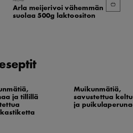
SUOSIKKEIHIN
Arla meijerivoi vähemmän
suolaa 500g laktoositon
eseptit
unmätiä,
Muikunmätiä,
a ja tillillä
savustettua keltu
tettua
ja puikulaperun
kastiketta