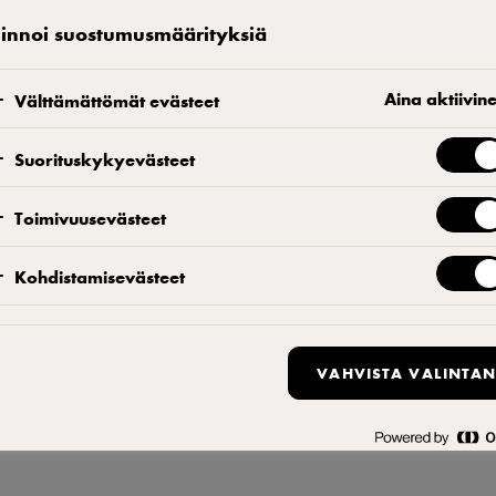
linnoi suostumusmäärityksiä
Aina aktiivin
Välttämättömät evästeet
Suorituskykyevästeet
lisia
avintoloiden
Toimivuusevästeet
listallesi!
oin ruokaisa
Kohdistamisevästeet
resepti käy
xtra-
stetta. Tarjoa
VAHVISTA VALINTAN