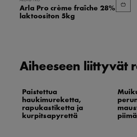
SUOSIKKEIHIN
Arla Pro crème fraîche 28%
laktoositon 5kg
Aiheeseen liittyvät r
Paistettua
Muik
haukimureketta,
peruna
rapukastiketta ja
maus
kurpitsapyrettä
piimä