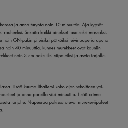
kanssa ja anna turvota noin 10 minuuttia. Aja kypsät
i rouheeksi. Sekoita kaikki ainekset tasaiseksi massaksi,
 noin GN-pakin pituisiksi pötköiksi leivinpaperia apuna
ssa noin 40 minuuttia, kunnes murekkeet ovat kauniin
rekkeet noin 3 cm paksuiksi viipaleiksi ja aseta tarjolle.
ilassa. Lisää kuuma lihaliemi koko ajan sekoittaen voi-
usteet ja anna poreilla viisi minuuttia. Lisää crème
a aseta tarjolle. Napeeraa pakissa olevat murekeviipaleet
a.