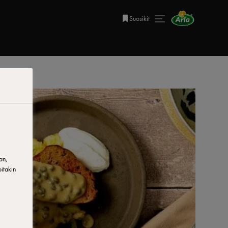
Suosikit
an,
itakin