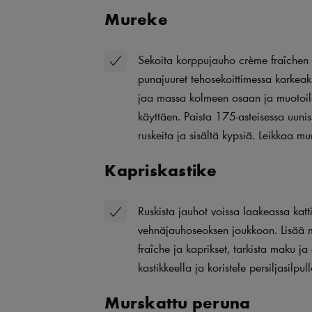
Mureke
Sekoita korppujauho crème fraîchen 
punajuuret tehosekoittimessa karkeaks
jaa massa kolmeen osaan ja muotoile
käyttäen. Paista 175-asteisessa uuni
ruskeita ja sisältä kypsiä. Leikkaa mu
Kapriskastike
Ruskista jauhot voissa laakeassa katt
vehnäjauhoseoksen joukkoon. Lisää ma
fraîche ja kaprikset, tarkista maku j
kastikkeella ja koristele persiljasilpull
Murskattu peruna