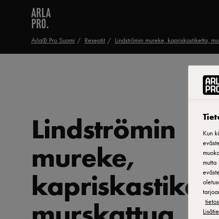
Arla® Pro Suomi
Reseptit
Lindströmin mureke, kapriskastiketta, mu
Lindströmin
Tie
Kun kä
mureke,
eväste
muokat
mutta 
kapriskastikett
eväste
oletus
tarjoa
murskattua
tiet
Lisäti