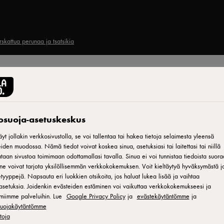
rskattua perunaa ja tsatsikia
Tulosta
tosuoja-asetuskeskus
yt jollakin verkkosivustolla, se voi tallentaa tai hakea tietoja selaimesta yleensä
iden muodossa. Nämä tiedot voivat koskea sinua, asetuksiasi tai laitettasi tai niillä
aan sivustoa toimimaan odottamallasi tavalla. Sinua ei voi tunnistaa tiedoista suora
ne voivat tarjota yksilöllisemmän verkkokokemuksen. Voit kieltäytyä hyväksymästä jo
a,
tyyppejä. Napsauta eri luokkien otsikoita, jos haluat lukea lisää ja vaihtaa
asetuksia. Joidenkin evästeiden estäminen voi vaikuttaa verkkokokemukseesi ja
miimme palveluihin. Lue
Google Privacy Policy
ja
evästekäytäntömme
ja
osuojakäytäntömme
etoja