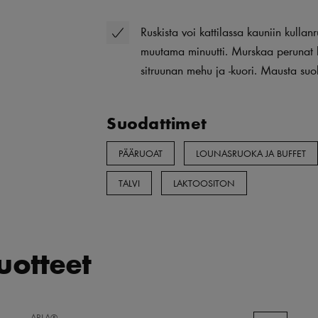
Ruskista voi kattilassa kauniin kulla
muutama minuutti. Murskaa perunat kar
sitruunan mehu ja -kuori. Mausta suolal
Suodattimet
PÄÄRUOAT
LOUNASRUOKA JA BUFFET
TALVI
LAKTOOSITON
tuotteet
LISÄÄ
ARLA®