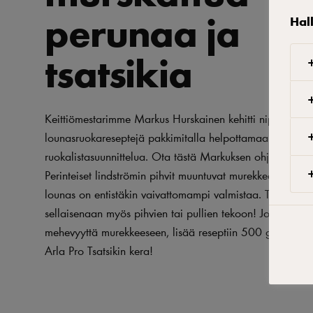
perunaa ja
Hal
tsatsikia
Keittiömestarimme Markus Hurskainen kehitti nipun herkul
lounasruokareseptejä pakkimitalla helpottamaan lounasr
ruokalistasuunnittelua. Ota tästä Markuksen ohje käyttöön 
Perinteiset lindströmin pihvit muuntuvat murekkeeksi, joll
lounas on entistäkin vaivattomampi valmistaa. Toki tämä 
sellaisenaan myös pihvien tai pullien tekoon! Jos haluat e
mehevyyttä murekkeeseen, lisää reseptiin 500 g juustoraa
Arla Pro Tsatsikin kera!