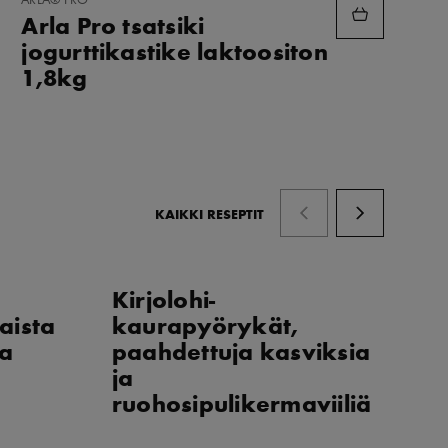
SUOSIKKEIHIN
Arla Pro tsatsiki
jogurttikastike laktoositon
1,8kg
KAIKKI RESEPTIT
Kirjolohi-
Ru
aista
kaurapyörykät,
s
aa
paahdettuja kasviksia
s
ja
ra
ruohosipulikermaviiliä