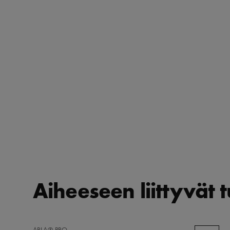
Aiheeseen liittyvät 
LISÄÄ
ARLA® PRO