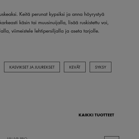
nruskeaksi. Keitä perunat kypsiksi ja anna höyrystyä
keasti käsin tai muusinuijalla, lisää ruskistettu voi,
la, viimeistele lehtipersiljalla ja aseta tarjolle.
KASVIKSET JA JUUREKSET
KEVÄT
SYKSY
KAIKKI TUOTTEET
LISÄÄ
ARLA® PRO