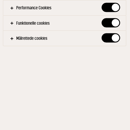
Performance Cookies
Funktionelle cookies
Målrettede cookies
ARLA® ØKO
Økologisk Sødmælk 3,5% 1 L
ID: 19315 15x1 l
Arla® ØKO økologisk dansk sødmælk med 3,5% fedt.
Mælken er fra danske økologiske køer, der går på
græs om sommeren og som opholder sig i