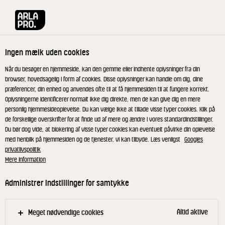
Arla® Pro
Produkter
Økologisk Sødmælk 3,5% 1 L
Ingen mælk uden cookies
Når du besøger en hjemmeside, kan den gemme eller indhente oplysninger fra din
browser, hovedsagelig i form af cookies. Disse oplysninger kan handle om dig, dine
præferencer, din enhed og anvendes ofte til at få hjemmesiden til at fungere korrekt.
Oplysningerne identificerer normalt ikke dig direkte, men de kan give dig en mere
personlig hjemmesideoplevelse. Du kan vælge ikke at tillade visse typer cookies. Klik på
de forskellige overskrifter for at finde ud af mere og ændre i vores standardindstillinger.
Du bør dog vide, at blokering af visse typer cookies kan eventuelt påvirke din oplevelse
med henblik på hjemmesiden og de tjenester, vi kan tilbyde. Læs venligst
Googles
privatlivspolitik
Mere information
Administrer indstillinger for samtykke
Altid aktive
Meget nødvendige cookies