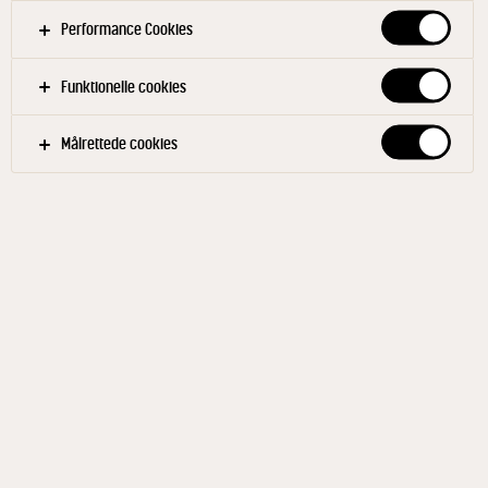
Performance Cookies
Funktionelle cookies
Målrettede cookies
ARLA® ØKO
Økologisk Letmælk 1,5%
500 ml
ID: 584436 27x500 ml
Arla® ØKO økologisk dansk letmælk med 1,5% fedt.
Mælken er fra danske økologiske køer, der går på
græs om sommeren og som opholder sig i