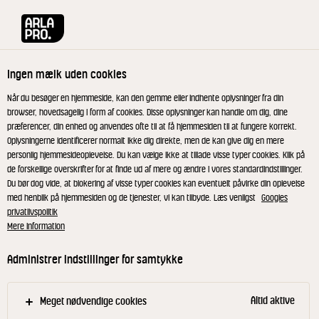
Arla® Pro
Produkter
Økologisk Letmælk 1,5% 500 ml
Ingen mælk uden cookies
Når du besøger en hjemmeside, kan den gemme eller indhente oplysninger fra din
browser, hovedsagelig i form af cookies. Disse oplysninger kan handle om dig, dine
præferencer, din enhed og anvendes ofte til at få hjemmesiden til at fungere korrekt.
Oplysningerne identificerer normalt ikke dig direkte, men de kan give dig en mere
personlig hjemmesideoplevelse. Du kan vælge ikke at tillade visse typer cookies. Klik på
de forskellige overskrifter for at finde ud af mere og ændre i vores standardindstillinger.
Du bør dog vide, at blokering af visse typer cookies kan eventuelt påvirke din oplevelse
med henblik på hjemmesiden og de tjenester, vi kan tilbyde. Læs venligst
Googles
privatlivspolitik
Mere information
Administrer indstillinger for samtykke
Altid aktive
Meget nødvendige cookies