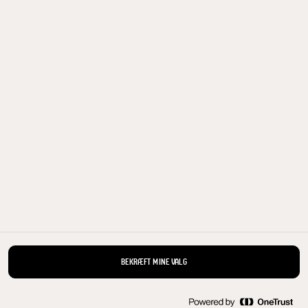
250 ml
KØB NU
ALLE PRODUKTER
Arla Foods a.m.b.a. headoffice, Sønderhøj 14, 8260 Viby J, Denmark, Tlf.: +45 89
38 1000, Fax: +45 8628 1691, E-mail:
arladialog@arlafoods.com
BEKRÆFT MINE VALG
Cookie politik
|
Meddelelse om databeskyttelse
|
Betingelser for
brug
|
Håndtering af personlige oplysninger
|
Åbn cookie-popup igen