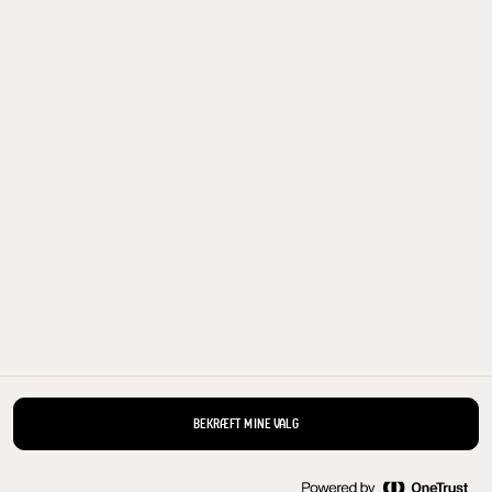
0,3% 1 l
0,1% 250
KØB NU
ALLE PRODUKTER
Arla Foods a.m.b.a. headoffice, Sønderhøj 14, 8260 Viby J, Denmark, Tlf.: +45 89
38 1000, Fax: +45 8628 1691, E-mail:
arladialog@arlafoods.com
BEKRÆFT MINE VALG
Cookie politik
|
Meddelelse om databeskyttelse
|
Betingelser for
brug
|
Håndtering af personlige oplysninger
|
Åbn cookie-popup igen