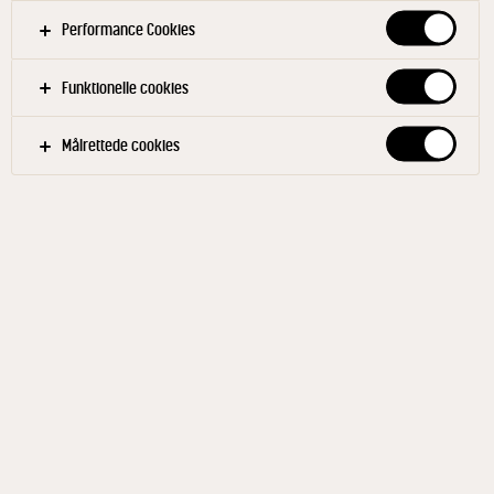
Performance Cookies
Funktionelle cookies
Målrettede cookies
ARLA® SKOLEMÆLK
Økologisk Kærnemælk 0,3%
250 ml
ID: 24880 48x250 ml
Arla® økologisk kærnemælk kommer i en praktisk og