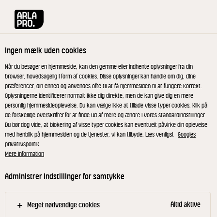
Arla® Pro
Produkter
Økologisk Kærnemælk 0,3% 250 ml
Ingen mælk uden cookies
Når du besøger en hjemmeside, kan den gemme eller indhente oplysninger fra din
browser, hovedsagelig i form af cookies. Disse oplysninger kan handle om dig, dine
præferencer, din enhed og anvendes ofte til at få hjemmesiden til at fungere korrekt.
Oplysningerne identificerer normalt ikke dig direkte, men de kan give dig en mere
personlig hjemmesideoplevelse. Du kan vælge ikke at tillade visse typer cookies. Klik på
de forskellige overskrifter for at finde ud af mere og ændre i vores standardindstillinger.
Du bør dog vide, at blokering af visse typer cookies kan eventuelt påvirke din oplevelse
med henblik på hjemmesiden og de tjenester, vi kan tilbyde. Læs venligst
Googles
privatlivspolitik
Mere information
Administrer indstillinger for samtykke
Altid aktive
Meget nødvendige cookies