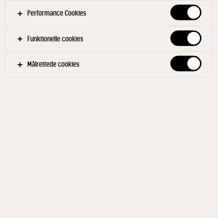
puréen i en beholder og sæt den på køl. Når
Performance Cookies
massen er helt sat, blendes denne til en fin puré,
som kommes i en sprøjtepose til senere brug.
Funktionelle cookies
Sarah Bernhardt creme
Målrettede cookies
Læg husblas i blød i koldt vand. Lun fløden i en
gryde lige til kogepunktet. Hæld den lune fløde
over chokoladen og tilsæt vaniljesukker og
husblas. Bland det hele til en ensartet masse, og
sæt på køl til næste dag.
Kiksetop
Smuldr smør, flormelis, mandelmel og mel
sammen i en skål. Tilsæt sammenpisket æg, men
kun lige nok til, at dejen netop kan samle sig. Stil
den på køl i 30 minutter. Rul dejen ud på et
meldrysset bord til ca. 2 mm, og stik 10 bunde ud