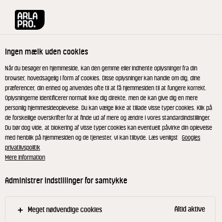
Arla® Pro
Opskrifter
Fastelavns-semla med Sarah Bernhardt creme
Ingen mælk uden cookies
Fastelavns-semla med Sarah
Når du besøger en hjemmeside, kan den gemme eller indhente oplysninger fra din
browser, hovedsagelig i form af cookies. Disse oplysninger kan handle om dig, dine
Bernhardt creme & havtorn
præferencer, din enhed og anvendes ofte til at få hjemmesiden til at fungere korrekt.
Oplysningerne identificerer normalt ikke dig direkte, men de kan give dig en mere
personlig hjemmesideoplevelse. Du kan vælge ikke at tillade visse typer cookies. Klik på
de forskellige overskrifter for at finde ud af mere og ændre i vores standardindstillinger.
Du bør dog vide, at blokering af visse typer cookies kan eventuelt påvirke din oplevelse
med henblik på hjemmesiden og de tjenester, vi kan tilbyde. Læs venligst
Googles
Broken havtorngelé
privatlivspolitik
Mere information
Varm havtornpuré, citronsaft og sukker op. Når
Administrer indstillinger for samtykke
massen koger, tilsættes Texturas-produkterne
under konstant omrøring. Lav en priktest på
bordet - når prikken sætter sig på få sekunder, har
Altid aktive
Meget nødvendige cookies
massen nået den rette fasthed. Hæld straks