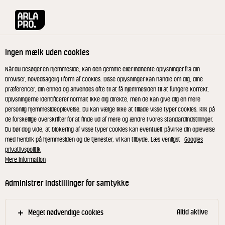
Arla® Pro
Opskrifter
Jordbær med Kefir sne
Ingen mælk uden cookies
Jordbær med Kefir sne
Når du besøger en hjemmeside, kan den gemme eller indhente oplysninger fra din
browser, hovedsagelig i form af cookies. Disse oplysninger kan handle om dig, dine
præferencer, din enhed og anvendes ofte til at få hjemmesiden til at fungere korrekt.
Oplysningerne identificerer normalt ikke dig direkte, men de kan give dig en mere
personlig hjemmesideoplevelse. Du kan vælge ikke at tillade visse typer cookies. Klik på
de forskellige overskrifter for at finde ud af mere og ændre i vores standardindstillinger.
Kefir sne
Du bør dog vide, at blokering af visse typer cookies kan eventuelt påvirke din oplevelse
med henblik på hjemmesiden og de tjenester, vi kan tilbyde. Læs venligst
Googles
privatlivspolitik
Sødmælk, fløde og maizena koges op til en tyk
Mere information
konsistens. Køl derefter massen ned.
Den afkølede masse, kefir og sukker piskes
Administrer indstillinger for samtykke
sammen. Den tilsmages til sidst med citron, til
den har en behagelig, frisk smag.
Altid aktive
Meget nødvendige cookies