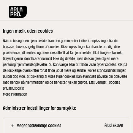
Arla® Pro
Arla Pro Gastro
Ingen mælk uden cookies
Når du besøger en hjemmeside, kan den gemme eller indhente oplysninger fra din
browser, hovedsagelig i form af cookies. Disse oplysninger kan handle om dig, dine
præferencer, din enhed og anvendes ofte til at få hjemmesiden til at fungere korrekt.
Oplysningerne identificerer normalt ikke dig direkte, men de kan give dig en mere
personlig hjemmesideoplevelse. Du kan vælge ikke at tillade visse typer cookies. Klik på
de forskellige overskrifter for at finde ud af mere og ændre i vores standardindstillinger.
Du bør dog vide, at blokering af visse typer cookies kan eventuelt påvirke din oplevelse
med henblik på hjemmesiden og de tjenester, vi kan tilbyde. Læs venligst
Googles
privatlivspolitik
GASTRO
Mere information
Få opskrifter og tips fra
Administrer indstillinger for samtykke
gastronomiens verden
Altid aktive
Meget nødvendige cookies
Uanset om du vil dykke ned i fermentering,