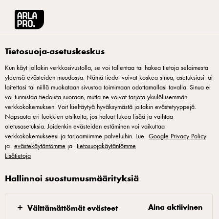
Arla® Pro Suomi
Tuotteet
Arla Pro vispikerma laktoositon 1L (UHT)
Tietosuoja-asetuskeskus
Kun käyt jollakin verkkosivustolla, se voi tallentaa tai hakea tietoja selaimesta
yleensä evästeiden muodossa. Nämä tiedot voivat koskea sinua, asetuksiasi tai
laitettasi tai niillä muokataan sivustoa toimimaan odottamallasi tavalla. Sinua ei
voi tunnistaa tiedoista suoraan, mutta ne voivat tarjota yksilöllisemmän
verkkokokemuksen. Voit kieltäytyä hyväksymästä joitakin evästetyyppejä.
Napsauta eri luokkien otsikoita, jos haluat lukea lisää ja vaihtaa
oletusasetuksia. Joidenkin evästeiden estäminen voi vaikuttaa
verkkokokemukseesi ja tarjoamiimme palveluihin. Lue
Google Privacy Policy
ja
evästekäytäntömme
ja
tietosuojakäytäntömme
Lisätietoja
Hallinnoi suostumusmäärityksiä
Aina aktiivinen
Välttämättömät evästeet