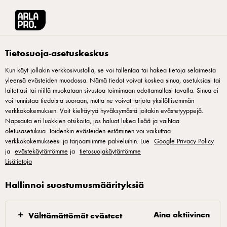
Arla® Pro Suomi
Reseptit
Voisilmäpulla
Tietosuoja-asetuskeskus
Kun käyt jollakin verkkosivustolla, se voi tallentaa tai hakea tietoja selaimesta
yleensä evästeiden muodossa. Nämä tiedot voivat koskea sinua, asetuksiasi tai
Voisilmäpulla
laitettasi tai niillä muokataan sivustoa toimimaan odottamallasi tavalla. Sinua ei
voi tunnistaa tiedoista suoraan, mutta ne voivat tarjota yksilöllisemmän
Pullien aatelistoon kuuluva voisilmäpulla ei koskaan poistu
verkkokokemuksen. Voit kieltäytyä hyväksymästä joitakin evästetyyppejä.
Napsauta eri luokkien otsikoita, jos haluat lukea lisää ja vaihtaa
muodista.
oletusasetuksia. Joidenkin evästeiden estäminen voi vaikuttaa
verkkokokemukseesi ja tarjoamiimme palveluihin. Lue
Google Privacy Policy
ja
evästekäytäntömme
ja
tietosuojakäytäntömme
Lisätietoja
Pullataikina
Hallinnoi suostumusmäärityksiä
Punnitse vesi, vehnäjauho, hiiva ja kardemumma
Aina aktiivinen
Välttämättömät evästeet
pataan, sekoita 2min hitaalla ja 2min nopealla. Anna