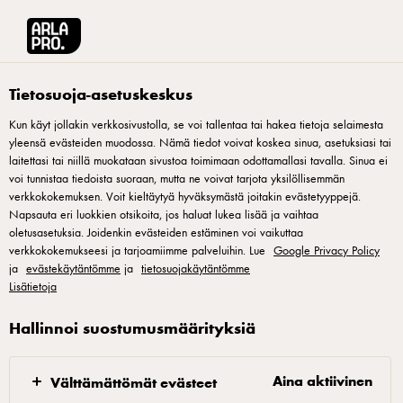
Arla® Pro Suomi
Inspiraatio
Aamupalalla Kokkimaajoukkueen kanssa!
Tietosuoja-asetuskeskus
Kun käyt jollakin verkkosivustolla, se voi tallentaa tai hakea tietoja selaimesta
yleensä evästeiden muodossa. Nämä tiedot voivat koskea sinua, asetuksiasi tai
laitettasi tai niillä muokataan sivustoa toimimaan odottamallasi tavalla. Sinua ei
voi tunnistaa tiedoista suoraan, mutta ne voivat tarjota yksilöllisemmän
verkkokokemuksen. Voit kieltäytyä hyväksymästä joitakin evästetyyppejä.
Napsauta eri luokkien otsikoita, jos haluat lukea lisää ja vaihtaa
oletusasetuksia. Joidenkin evästeiden estäminen voi vaikuttaa
verkkokokemukseesi ja tarjoamiimme palveluihin. Lue
Google Privacy Policy
INSPIRAATIOTA PÄIVÄN ENSIMMÄISIIN ANNOKSIIN
ja
evästekäytäntömme
ja
tietosuojakäytäntömme
Feed Life: Aamupalalla
Lisätietoja
Kokkimaajoukkueen
Hallinnoi suostumusmäärityksiä
kanssa!
Aina aktiivinen
Välttämättömät evästeet
Aamupala on päivän tärkein ateria, toteaa vanha