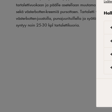
Lisäti
tartalettivuokaan ja päälle asetellaan muutama pala verj
sekä västerbotten-kreemiä pursottaen. Tartaletti viimeistel
Hal
västerbotten-juustolla, punajuurituillella ja syötävillä kuki
syntyy noin 25-30 kpl tartalettikuoria.