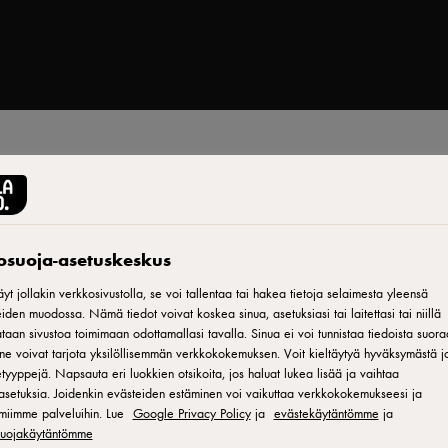
Tulosta
tosuoja-asetuskeskus
etti
yt jollakin verkkosivustolla, se voi tallentaa tai hakea tietoja selaimesta yleensä
iden muodossa. Nämä tiedot voivat koskea sinua, asetuksiasi tai laitettasi tai niillä
aan sivustoa toimimaan odottamallasi tavalla. Sinua ei voi tunnistaa tiedoista suora
ne voivat tarjota yksilöllisemmän verkkokokemuksen. Voit kieltäytyä hyväksymästä jo
tyyppejä. Napsauta eri luokkien otsikoita, jos haluat lukea lisää ja vaihtaa
asetuksia. Joidenkin evästeiden estäminen voi vaikuttaa verkkokokemukseesi ja
a voilla,
miimme palveluihin. Lue
Google Privacy Policy
ja
evästekäytäntömme
ja
osuojakäytäntömme