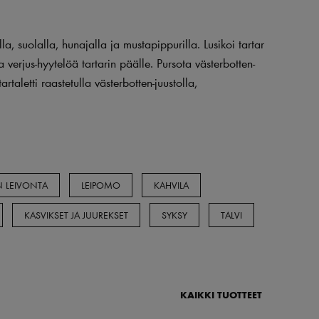
lla, suolalla, hunajalla ja mustapippurilla. Lusikoi tartar
 verjus-hyytelöä tartarin päälle. Pursota västerbotten-
artaletti raastetulla västerbotten-juustolla,
.
 LEIVONTA
LEIPOMO
KAHVILA
KASVIKSET JA JUUREKSET
SYKSY
TALVI
KAIKKI TUOTTEET