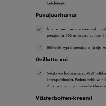
tartaleteista.
Punajuuritartar
Laita karkea merisuola uunipakin poh
punajuuria 165-asteisessa uunissa 1,
Jäähdytä kypsät punajuuret ja aja kark
Grillattu voi
Sulata voi laakeassa, syvässä kattila
kaasupolttimella. Pudota hehkuva hiil
Anna voin jäähtyä ja siivilöi tiheän si
Västerbotten-kreemi