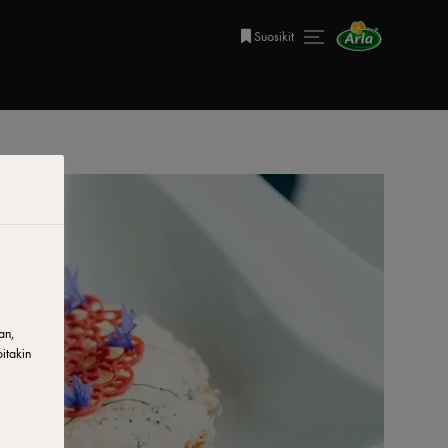
Suosikit
an,
itakin