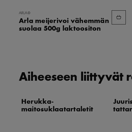
LISÄÄ
ARLA®
SUOSIKKEIHIN
Arla meijerivoi vähemmän
suolaa 500g laktoositon
Aiheeseen liittyvät r
Herukka-
Juuris
maitosuklaatartaletit
tatta