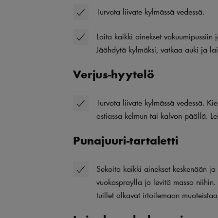
Turvota liivate kylmässä vedessä.
Laita kaikki ainekset vakuumipussiin 
Jäähdytä kylmäksi, vatkaa auki ja lai
Verjus-hyytelö
Turvota liivate kylmässä vedessä. Kie
astiassa kelmun tai kalvon päällä. Le
Punajuuri-tartaletti
Sekoita kaikki ainekset keskenään ja 
vuokaspraylla ja levitä massa niihin.
tuillet alkavat irtoilemaan muoteistaa