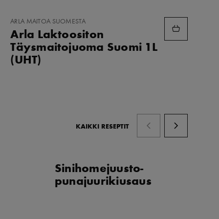
LISÄÄ
ARLA MAITOA SUOMESTA
SUOSIKKEIHIN
Arla Laktoositon
Täysmaitojuoma Suomi 1L
(UHT)
KAIKKI RESEPTIT
Sinihomejuusto-
S
punajuurikiusaus
p