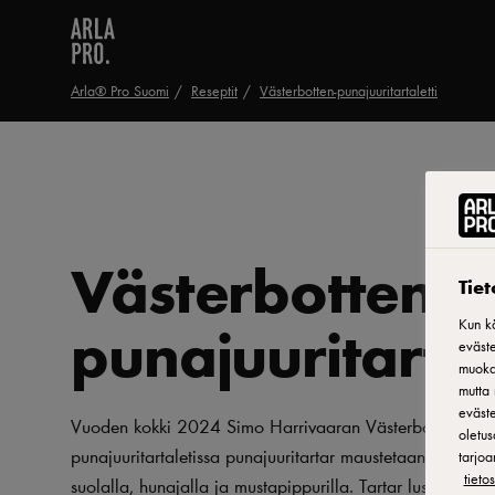
Arla® Pro Suomi
Reseptit
Västerbotten-punajuuritartaletti
Västerbotten-
Tie
punajuuritartal
Kun kä
eväste
muokat
mutta 
eväste
Vuoden kokki 2024 Simo Harrivaaran Västerbotten-
oletus
punajuuritartaletissa punajuuritartar maustetaan grillatull
tarjoa
tiet
suolalla, hunajalla ja mustapippurilla. Tartar lusikoidaan