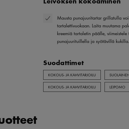
Leivoksen kokoaminen
Mausta punajuuritartar grillatulla voi
tartalettivuokaan. Laita muutama pala
kreemiä tartaletin päälle, viimeistele t
punajuurituillella ja syötävillä kukilla
Suodattimet
KOKOUS- JA KAHVITARJOILU
SUOLAINEN
KOKOUS- JA KAHVITARJOILU
LEIPOMO
tuotteet