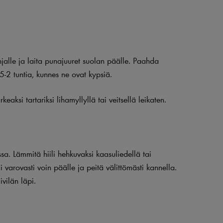
jalle ja laita punajuuret suolan päälle. Paahda
5-2 tuntia, kunnes ne ovat kypsiä.
eaksi tartariksi lihamyllyllä tai veitsellä leikaten.
ssa. Lämmitä hiili hehkuvaksi kaasuliedellä tai
i varovasti voin päälle ja peitä välittömästi kannella.
ivilän läpi.