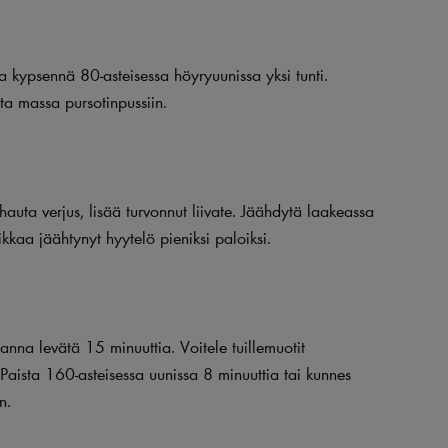
ja kypsennä 80-asteisessa höyryuunissa yksi tunti.
ta massa pursotinpussiin.
hauta verjus, lisää turvonnut liivate. Jäähdytä laakeassa
ikkaa jäähtynyt hyytelö pieniksi paloiksi.
anna levätä 15 minuuttia. Voitele tuillemuotit
 Paista 160-asteisessa uunissa 8 minuuttia tai kunnes
n.