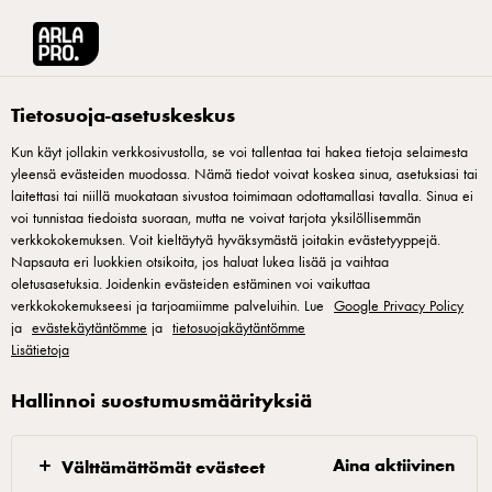
Arla® Pro Suomi
Reseptit
Herukka-maitosuklaatartaletit
Tietosuoja-asetuskeskus
Kun käyt jollakin verkkosivustolla, se voi tallentaa tai hakea tietoja selaimesta
yleensä evästeiden muodossa. Nämä tiedot voivat koskea sinua, asetuksiasi tai
Herukka-
laitettasi tai niillä muokataan sivustoa toimimaan odottamallasi tavalla. Sinua ei
maitosuklaatartaletit
voi tunnistaa tiedoista suoraan, mutta ne voivat tarjota yksilöllisemmän
verkkokokemuksen. Voit kieltäytyä hyväksymästä joitakin evästetyyppejä.
Napsauta eri luokkien otsikoita, jos haluat lukea lisää ja vaihtaa
Arla Pro on yhteistyössä Suomen Kokkimaajoukkueen kanssa.
oletusasetuksia. Joidenkin evästeiden estäminen voi vaikuttaa
verkkokokemukseesi ja tarjoamiimme palveluihin. Lue
Google Privacy Policy
Nimikkokokkimme Kari Julin kehitti Arla Prolle kattauksen
ja
evästekäytäntömme
ja
tietosuojakäytäntömme
toinen toistaan upeampia jälkiruokareseptejä. Kirpeät herukat
Lisätietoja
täydentävät tässä annoksessa maitosuklaan makua ja koko
Hallinnoi suostumusmäärityksiä
komeuden kruunaa ihana rahkaparfait.
Aina aktiivinen
Välttämättömät evästeet