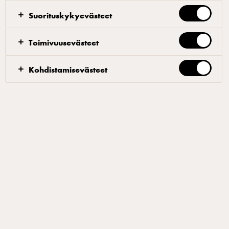
Tartaletit
Suorituskykyevästeet
Sekoita kaikki ainekset tasaiseksi taikinaksi
Toimivuusevästeet
taikinakoukulla. Anna taikinan seistä kylmässä 2
tuntia. Kauli pastakoneella ja laita taikina muotteihin.
Kohdistamisevästeet
Paista 180 asteessa noin 12 minuuttia, kunnes
tartaletit ovat kullanruskeita.
Maitosuklaakreemi
Kiehauta maito, suola ja tähtianis. Lisää sitten
maustettu maito siivilän läpi suklaan, glukoosin ja
liotetun ja valutetun liivatelehden kanssa samaan
astiaan. Emulsoi poralla ja lisää sitten joukkoon kylmä
kuohukerma. Anna asettua kaksi tuntia, pussita ja
säilytä kylmässä.
Mustaherukkahillo