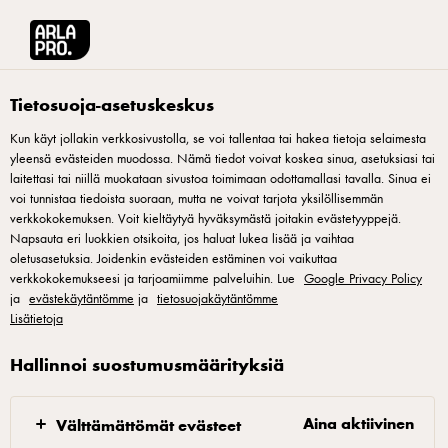
Arla® Pro Suomi
Reseptit
Sitruunainen Baked Alaska
Tietosuoja-asetuskeskus
Kun käyt jollakin verkkosivustolla, se voi tallentaa tai hakea tietoja selaimesta
yleensä evästeiden muodossa. Nämä tiedot voivat koskea sinua, asetuksiasi tai
Sitruunainen Baked
laitettasi tai niillä muokataan sivustoa toimimaan odottamallasi tavalla. Sinua ei
Alaska
voi tunnistaa tiedoista suoraan, mutta ne voivat tarjota yksilöllisemmän
verkkokokemuksen. Voit kieltäytyä hyväksymästä joitakin evästetyyppejä.
Napsauta eri luokkien otsikoita, jos haluat lukea lisää ja vaihtaa
Klassinen uunijäätelö joka on kasattu uudella tavalla. Tämä
oletusasetuksia. Joidenkin evästeiden estäminen voi vaikuttaa
verkkokokemukseesi ja tarjoamiimme palveluihin. Lue
Google Privacy Policy
raikas mielen lämmittäjä sopii niin kevääseen kuin
ja
evästekäytäntömme
ja
tietosuojakäytäntömme
syksyynkin.
Lisätietoja
Hallinnoi suostumusmäärityksiä
Sitruunasegmentit
Aina aktiivinen
Välttämättömät evästeet