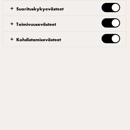
Raasta sitruunoista kuori talteen. Leikkaa loput
Suorituskykyevästeet
kuoresta pois. Leikkaa segmentit talteen ja leikkaa ne
kolmioiksi. Purista roippeista mehut talteen.
Toimivuusevästeet
Sitruunahyytelö
Kohdistamisevästeet
Lämmitä pyre ja kuori kattilassa. Sekoita agar sekä
sokeri keskenään ja lisää se kattilaan, sekoita hyvin.
Kiehauta ja kaada muottiin. Leikkaa kuutioksi.
Limekaviaari
Laita öljy koeputkessa pakkaseen. Sekoita kaikki
aineet kattilassa ja kiehauta. Ota lääkeruiskuun
sitruunalientä ja pudota pieniä palloja koeputkeen
missä on kylmä öljy. Siivilöi öljy, ota helmet talteen,
huuhdo kylmällä vedellä ja kuivaa.
Vaniljasokeriliemi