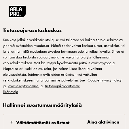
Arla® Pro Suomi
Reseptit
Piparkakkurahkamousse
Tietosuoja-asetuskeskus
Kun käyt jollakin verkkosivustolla, se voi tallentaa tai hakea tietoja selaimesta
yleensä evästeiden muodossa. Nämä tiedot voivat koskea sinua, asetuksiasi tai
Piparkakkurahkamousse
laitettasi tai niillä muokataan sivustoa toimimaan odottamallasi tavalla. Sinua ei
voi tunnistaa tiedoista suoraan, mutta ne voivat tarjota yksilöllisemmän
Kuohkean piparkakkurahkamoussen kaveriksi sopii mainiosti
verkkokokemuksen. Voit kieltäytyä hyväksymästä joitakin evästetyyppejä.
Napsauta eri luokkien otsikoita, jos haluat lukea lisää ja vaihtaa
rommirusinat.
oletusasetuksia. Joidenkin evästeiden estäminen voi vaikuttaa
verkkokokemukseesi ja tarjoamiimme palveluihin. Lue
Google Privacy Policy
ja
evästekäytäntömme
ja
tietosuojakäytäntömme
Lisätietoja
Piparkakkurahkamousse
Hallinnoi suostumusmäärityksiä
1. Laita liivatteet kylmään veteen. 2. Vatkaa kerma ja
Aina aktiivinen
Välttämättömät evästeet
sokeri löysäksi vaahdoksi. 3. Sulata liivateet tilkassa