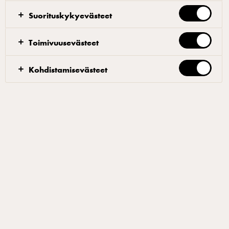
yrteillä. Hävikin vähentämiseksi ylijäämä taikina ja marenki
Suorituskykyevästeet
voidaan pakastaa myöhempää käyttöä varten. Ylijääneen
marengin voi halutessaan hyödyntää esimerkiksi mousseihin.
Toimivuusevästeet
Kohdistamisevästeet
Hasselpähkinä-sablée
Yhdistä kylmä, kuutioitu voi ja kaikki kuivat aineet
monitoimikoneessa.
Käytä pulse-toimintoa ja aja seos tasaiseksi. Lisää
munat ja sekoita pulse-ajolla tasaiseksi taikinaksi.
Jaa taikina kahteen yhtä suureen osaan ja kauli
kumpikin joko kahden leivinpaperin tai muovikalvon
välissä 3 mm paksuiseksi. Nosta jääkaappiin tai
säilytä pakastimessa.