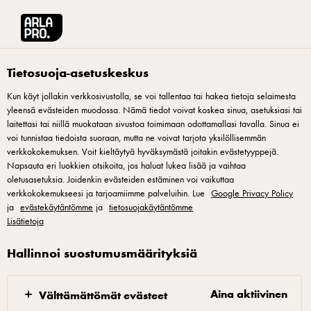
Arla® Pro Suomi
Reseptit
Kirsikka–hasselpähkinätartaletit italialaisella mar
Tietosuoja-asetuskeskus
Kun käyt jollakin verkkosivustolla, se voi tallentaa tai hakea tietoja selaimesta
yleensä evästeiden muodossa. Nämä tiedot voivat koskea sinua, asetuksiasi tai
Kirsikka–
laitettasi tai niillä muokataan sivustoa toimimaan odottamallasi tavalla. Sinua ei
hasselpähkinätartaletit
voi tunnistaa tiedoista suoraan, mutta ne voivat tarjota yksilöllisemmän
verkkokokemuksen. Voit kieltäytyä hyväksymästä joitakin evästetyyppejä.
italialaisella marengilla
Napsauta eri luokkien otsikoita, jos haluat lukea lisää ja vaihtaa
oletusasetuksia. Joidenkin evästeiden estäminen voi vaikuttaa
verkkokokemukseesi ja tarjoamiimme palveluihin. Lue
Google Privacy Policy
Arla Pron keittiömestari Markus Hurskaisen tartelettireseptissä
ja
evästekäytäntömme
ja
tietosuojakäytäntömme
rapea hasselpähkinä-sablée-kuori täytetään kuohkealla
Lisätietoja
hasselpähkinäfrangipanella ja pakastetuilla hapankirsikoilla.
Hallinnoi suostumusmäärityksiä
Päälle asetetaan kirsikka-Sakura-crémeux, joka kuorrutetaan
kiiltävällä kinuskikiilteellä. Reunat viimeistellään italialaisella
Aina aktiivinen
Välttämättömät evästeet
marengilla, ja leivos viimeistellään syötävillä kukilla ja