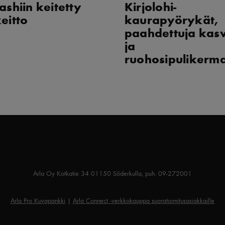
ashiin keitetty
Kirjolohi-
eitto
kaurapyörykät,
paahdettuja kasv
ja
ruohosipulikerma
Arla Oy Kotkatie 34 01150 Söderkulla, puh. 09-272001
Arla Pro Kuvapankki
|
Arla Connect -verkkokauppa suoratoimitusasiakkaille