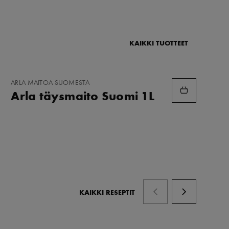
KAIKKI TUOTTEET
LISÄÄ
ARLA MAITOA SUOMESTA
SUOSIKKEIHIN
Arla täysmaito Suomi 1L
KAIKKI RESEPTIT