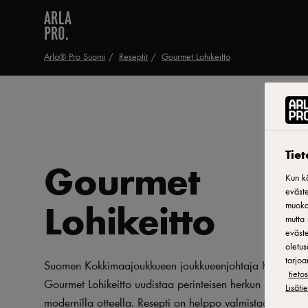
Arla® Pro Suomi
Reseptit
Gourmet Lohikeitto
Tie
Gourmet
Kun kä
eväste
Lohikeitto
muokat
mutta 
eväste
oletus
tarjoa
Suomen Kokkimaajoukkueen joukkueenjohtaja Katja Tuom
tiet
Gourmet Lohikeitto uudistaa perinteisen herkun hienostun
Lisäti
modernilla otteella. Resepti on helppo valmistaa ja se so