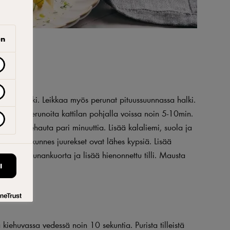
en
nassa halki. Leikkaa myös perunat pituussuunnassa halki.
nkolia ja perunoita kattilan pohjalla voissa noin 5-10min.
iini, kiehauta pari minuuttia. Lisää kalaliemi, suola ja
ämmöllä kunnes juurekset ovat lähes kypsiä. Lisää
oon sitruunankuorta ja lisää hienonnettu tilli. Mausta
I
ä kiehuvassa vedessä noin 10 sekuntia. Purista tilleistä