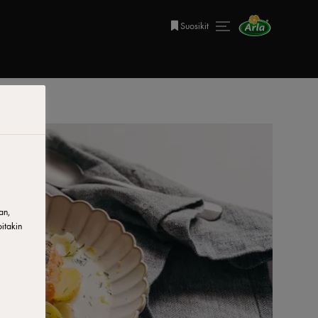
Suosikit
an,
itakin