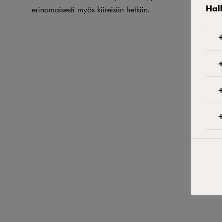
Hal
erinomaisesti myös kiireisiin hetkiin.