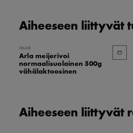
Aiheeseen liittyvät 
LISÄÄ
ARLA®
SUOSIKKEIHIN
Arla meijerivoi
normaalisuolainen 500g
vähälaktoosinen
Aiheeseen liittyvät r