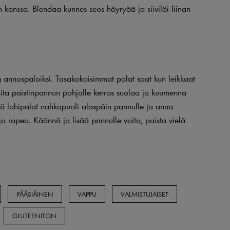
jyn kanssa. Blendaa kunnes seos höyryää ja siivilöi liinan
g annospaloiksi. Tasakokoisimmat palat saat kun leikkaat
Laita paistinpannun pohjalle kerros suolaa ja kuumenna
ä lohipalat nahkapuoli alaspäin pannulle ja anna
ja rapea. Käännä ja lisää pannulle voita, paista vielä
PÄÄSIÄINEN
VAPPU
VALMISTUJAISET
GLUTEENITON