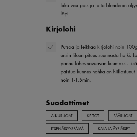
liika vesi pois ja laita blenderiin öl
läpi.
Kirjolohi
Putsaa ja leikkaa kirjolohi noin 100
ensin fileen pituus suunnasta halki. 
pannu lähes savuavan kuumaksi. Lisä
paistua kunnes nahka on hiillostunut 
noin 1-1.5min.
Suodattimet
ALKURUOAT
KEITOT
PÄÄRUOAT
ITSENÄISYYSPÄIVÄ
KALA JA ÄYRIÄISET