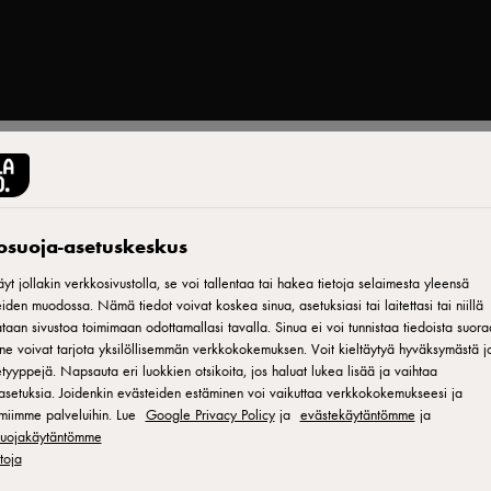
Tulosta
tosuoja-asetuskeskus
yt jollakin verkkosivustolla, se voi tallentaa tai hakea tietoja selaimesta yleensä
iden muodossa. Nämä tiedot voivat koskea sinua, asetuksiasi tai laitettasi tai niillä
aan sivustoa toimimaan odottamallasi tavalla. Sinua ei voi tunnistaa tiedoista suora
ne voivat tarjota yksilöllisemmän verkkokokemuksen. Voit kieltäytyä hyväksymästä jo
tyyppejä. Napsauta eri luokkien otsikoita, jos haluat lukea lisää ja vaihtaa
asetuksia. Joidenkin evästeiden estäminen voi vaikuttaa verkkokokemukseesi ja
miimme palveluihin. Lue
Google Privacy Policy
ja
evästekäytäntömme
ja
aisen resepti
osuojakäytäntömme
eella ja
etoja
pii