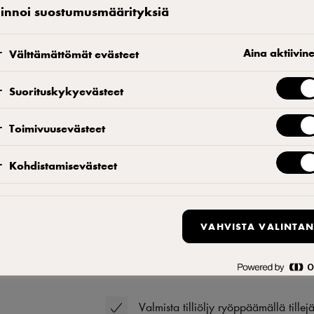
linnoi suostumusmäärityksiä
Aina aktiivin
Välttämättömät evästeet
Tee näin
Suorituskykyevästeet
Toimivuusevästeet
Halkaise minihopeasipulit pituussuun
Viipaloi fenkoli. Kuullota sipulia, fe
Kohdistamisevästeet
Nosta lämpöä ja lisää joukkoon valkov
sitruunanmehu joukkoon. Keitä keskil
kuohukerma ja kiehauta. Raasta joukk
VAHVISTA VALINTAN
suolalla.
Tilliöljy
Valmista tilliöljy ryöppäämällä tillej