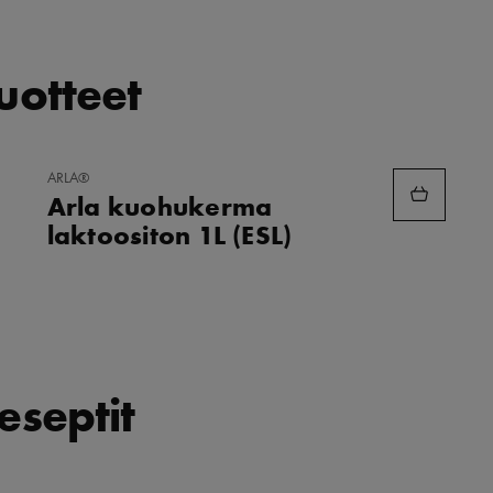
tuotteet
LISÄÄ
ARLA®
SUOSIKKEIHIN
Arla kuohukerma
laktoositon 1L (ESL)
eseptit