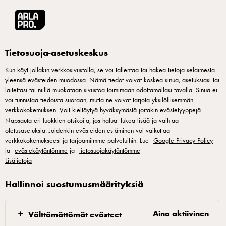
Arla® Pro Suomi
Reseptit
Castello-sinihomejuustovoi
Tietosuoja-asetuskeskus
Kun käyt jollakin verkkosivustolla, se voi tallentaa tai hakea tietoja selaimesta
yleensä evästeiden muodossa. Nämä tiedot voivat koskea sinua, asetuksiasi tai
Castello-sinihomejuustovoi
laitettasi tai niillä muokataan sivustoa toimimaan odottamallasi tavalla. Sinua ei
voi tunnistaa tiedoista suoraan, mutta ne voivat tarjota yksilöllisemmän
Arla Pron keittiömestarin Markus Hurskaisen sanoin
verkkokokemuksen. Voit kieltäytyä hyväksymästä joitakin evästetyyppejä.
Napsauta eri luokkien otsikoita, jos haluat lukea lisää ja vaihtaa
maustevoit tuovat kaikenlaisiin ruokiin lisämakua ja
oletusasetuksia. Joidenkin evästeiden estäminen voi vaikuttaa
täyteläisyyttä, mutta erityisesti erilaiset grillatut ja paistetut
verkkokokemukseesi ja tarjoamiimme palveluihin. Lue
Google Privacy Policy
ja
lihat rakastavat niitä. Tässä reseptissä Castello-
evästekäytäntömme
ja
tietosuojakäytäntömme
Lisätietoja
sinihomejuustovoin kruunaa Castellon Sinihomejuustomuru.
Lisää Markus Hurskaisen ja Suomen kokkimaajoukkueen
Hallinnoi suostumusmäärityksiä
joukkueenjohtajan Katja Tuomaisen kastikekoulun herkullisia
reseptejä löydät Arla Pron verkkosivuilta.
Aina aktiivinen
Välttämättömät evästeet