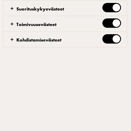
Suorituskykyevästeet
Maustevoi
Toimivuusevästeet
Vaahdota pehmeä voi yleiskoneessa melalla (lavalla)
Kohdistamisevästeet
kuohkeaksi, vaaleaksi vaahdoksi.
Sekoita lopuksi joukkoon sinihomejuustomuru ja
mausta suolalla.
Voit tehdä pehmeästä voista esim. quenellejä
lusikalla, muotoilla kelmun tai leivinpaperin avulla
pötköiksi tai vaikka painella voin haluamaasi
silikonimuottiin. Voit pakastaa voin ja ottaa sitä
sulamaan tarpeen mukaan.
Suodattimet