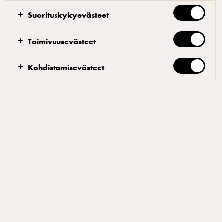
peukalolla pieni kuoppa pihvien keskelle 2. Kelmuta
Suorituskykyevästeet
ja laita kylmään asettumaan vähintään pariksi tunniksi
3. Mausta pihvit molemmin puolin suolalla ja
Toimivuusevästeet
pippurilla juuri ennen paistoa 4. Paista pihvit
molemmin puolin kirkastetussa voissa ja jälkikypsytä
Kohdistamisevästeet
uunissa jos tarpeen 5. Laita juustosiivut pihvien päälle
ja anna hiukan sulaa
Burgerin kokoaminen
1. Puolita sämpylät ja paahda leikkuu pinnat rapeiksi
2. Pursota juustocrème molemmille puolikkaille 3.
Kasaa burgeri
Suodattimet
PÄÄRUOAT
BURGERI
À LA CARTE