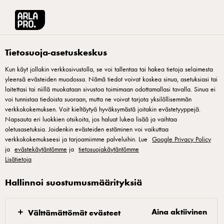
Arla® Pro Suomi
Reseptit
Double Cheddar Cheese Burger
Tietosuoja-asetuskeskus
Kun käyt jollakin verkkosivustolla, se voi tallentaa tai hakea tietoja selaimesta
yleensä evästeiden muodossa. Nämä tiedot voivat koskea sinua, asetuksiasi tai
Double Cheddar Cheese
laitettasi tai niillä muokataan sivustoa toimimaan odottamallasi tavalla. Sinua ei
Burger
voi tunnistaa tiedoista suoraan, mutta ne voivat tarjota yksilöllisemmän
verkkokokemuksen. Voit kieltäytyä hyväksymästä joitakin evästetyyppejä.
Napsauta eri luokkien otsikoita, jos haluat lukea lisää ja vaihtaa
Klassikoiden klassikko tuplana! Ja jos ei tällä nälkä lähde,
oletusasetuksia. Joidenkin evästeiden estäminen voi vaikuttaa
verkkokokemukseesi ja tarjoamiimme palveluihin. Lue
Google Privacy Policy
niin johan on kumma...
ja
evästekäytäntömme
ja
tietosuojakäytäntömme
Lisätietoja
Hallinnoi suostumusmäärityksiä
Burgeripihvit
Aina aktiivinen
Välttämättömät evästeet
1. Muotoile jauhelihasta varoen 20 pihviä ja paina