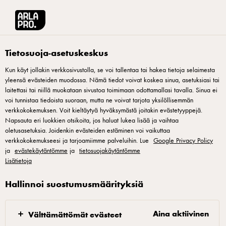
Arla® Pro Suomi
Inspiraatio
Omasta leipomosta
Pullaresepteja kahviloil
Tietosuoja-asetuskeskus
Kun käyt jollakin verkkosivustolla, se voi tallentaa tai hakea tietoja selaimesta
yleensä evästeiden muodossa. Nämä tiedot voivat koskea sinua, asetuksiasi tai
laitettasi tai niillä muokataan sivustoa toimimaan odottamallasi tavalla. Sinua ei
voi tunnistaa tiedoista suoraan, mutta ne voivat tarjota yksilöllisemmän
verkkokokemuksen. Voit kieltäytyä hyväksymästä joitakin evästetyyppejä.
Napsauta eri luokkien otsikoita, jos haluat lukea lisää ja vaihtaa
oletusasetuksia. Joidenkin evästeiden estäminen voi vaikuttaa
verkkokokemukseesi ja tarjoamiimme palveluihin. Lue
Google Privacy Policy
KORVAPUUSTIT, PITKOT JA MONET MUUT
ja
evästekäytäntömme
ja
tietosuojakäytäntömme
Pullaresepteja
Lisätietoja
kahviloille
Hallinnoi suostumusmäärityksiä
Tuoreen pullan tuoksu on yksi tehokkaimpia
Aina aktiivinen
Välttämättömät evästeet
markkinointikeinoja kahvilalle kuin kahvilalle. Arla