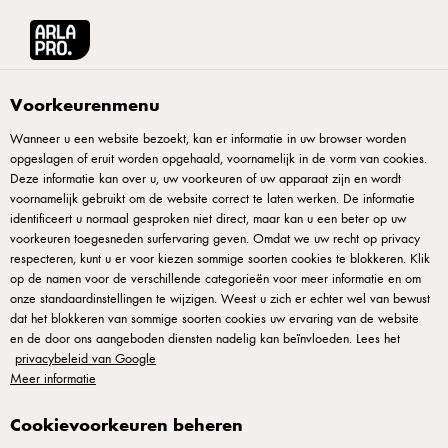
Arla® Pro
Recepten
Citroenpudding met zoethoutijs en meringue
Voorkeurenmenu
Wanneer u een website bezoekt, kan er informatie in uw browser worden
opgeslagen of eruit worden opgehaald, voornamelijk in de vorm van cookies.
Citroenpudding met
Deze informatie kan over u, uw voorkeuren of uw apparaat zijn en wordt
zoethoutijs en meringue
voornamelijk gebruikt om de website correct te laten werken. De informatie
identificeert u normaal gesproken niet direct, maar kan u een beter op uw
voorkeuren toegesneden surfervaring geven. Omdat we uw recht op privacy
Citroenpudding combineert zure citroenaroma's met zoete
respecteren, kunt u er voor kiezen sommige soorten cookies te blokkeren. Klik
op de namen voor de verschillende categorieën voor meer informatie en om
meringue en zachte zoethoutijs. De pudding zelf is glad,
onze standaardinstellingen te wijzigen. Weest u zich er echter wel van bewust
bijna fluweelachtig op je tong. Meringue voegt
dat het blokkeren van sommige soorten cookies uw ervaring van de website
textuurcontrast toe — licht en knapperig. Je scoopt zoethoutijs
en de door ons aangeboden diensten nadelig kan beïnvloeden. Lees het
privacybeleid van Google
net voordat je serveert zodat het niet smelt in de pudding. Dit
Meer informatie
is verfijnde simplificatie: drie elementen, elk perfect
uitgevoerd. Geschikt voor je dessertmenu, elegant op een
Cookievoorkeuren beheren
bordje gerangschikt.