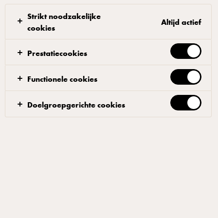
Strikt noodzakelijke
Altijd actief
cookies
Prestatiecookies
CASTELLO®
Creamy Blue Kaas 70+ 150 g
Functionele cookies
ID: 68441 6x150 g
Doelgroepgerichte cookies
Castello Creamy Blue is een echte ster in ons assortiment.
Ontstaan uit een poging om de beste eigenschappen van
zowel brie als blauwschimmelkaas samen te brengen. Het
hoge percentage room in de melk die voor de productie
wordt gebruikt, resulteert in een zachte, boterachtige textuur
en een melkachtige smaak.
TOEVOEGEN AAN FAVORIETEN