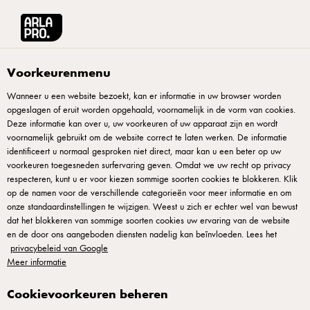
Arla® Pro
Producten
Danablu Zachte Kaas 50+ 125 g
Voorkeurenmenu
Wanneer u een website bezoekt, kan er informatie in uw browser worden
opgeslagen of eruit worden opgehaald, voornamelijk in de vorm van cookies.
Deze informatie kan over u, uw voorkeuren of uw apparaat zijn en wordt
voornamelijk gebruikt om de website correct te laten werken. De informatie
identificeert u normaal gesproken niet direct, maar kan u een beter op uw
voorkeuren toegesneden surfervaring geven. Omdat we uw recht op privacy
respecteren, kunt u er voor kiezen sommige soorten cookies te blokkeren. Klik
op de namen voor de verschillende categorieën voor meer informatie en om
onze standaardinstellingen te wijzigen. Weest u zich er echter wel van bewust
dat het blokkeren van sommige soorten cookies uw ervaring van de website
en de door ons aangeboden diensten nadelig kan beïnvloeden. Lees het
privacybeleid van Google
Meer informatie
Cookievoorkeuren beheren