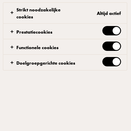
Strikt noodzakelijke
Altijd actief
cookies
Prestatiecookies
CASTELLO®
Danablu Zachte Kaas 50+ 125 g
Functionele cookies
ID: 27365 8x125 g
Doelgroepgerichte cookies
Zoals de naam al doet vermoeden, is Danablu (of Danish
Blue) een traditionele Deense kaassoort. Hij is zo uniek dat
hij zelfs een officiële EU-status van Beschermde Geografische
Aanduiding heeft. Dat betekent dat alleen kazen die in
Denemarken volgens alle specifieke productie-technieken
worden geproduceerd, de naam Danablu mogen verdienen.
Castello Danablu wordt geproduceerd in de zuivelfabriek
van Høgelund, in het zuidoostelijke deel van Denemarken.