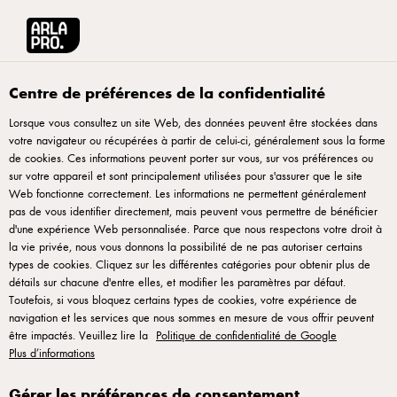
Arla® Pro
Recettes
Cupcake gourmand au glaçage speculoos et cream c
Centre de préférences de la confidentialité
Lorsque vous consultez un site Web, des données peuvent être stockées dans
votre navigateur ou récupérées à partir de celui-ci, généralement sous la forme
Cupcake gourmand au
de cookies. Ces informations peuvent porter sur vous, sur vos préférences ou
glaçage speculoos et
sur votre appareil et sont principalement utilisées pour s'assurer que le site
Web fonctionne correctement. Les informations ne permettent généralement
cream cheese
pas de vous identifier directement, mais peuvent vous permettre de bénéficier
d'une expérience Web personnalisée. Parce que nous respectons votre droit à
la vie privée, nous vous donnons la possibilité de ne pas autoriser certains
Un cupcake moelleux à la vanille, surmonté d'un glaçage
types de cookies. Cliquez sur les différentes catégories pour obtenir plus de
onctueux au cream cheese et à la pâte de spéculoos, offrant
détails sur chacune d'entre elles, et modifier les paramètres par défaut.
Toutefois, si vous bloquez certains types de cookies, votre expérience de
un équilibre parfait entre douceur et épices. Facile à réaliser
navigation et les services que nous sommes en mesure de vous offrir peuvent
et à personnaliser, ce cupcake apporte une touche
être impactés. Veuillez lire la
Politique de confidentialité de Google
gourmande et originale à votre offre de pâtisseries. Idéal
Plus d’informations
pour les cafés, salons de thé ou en vente à emporter, il séduit
Gérer les préférences de consentement