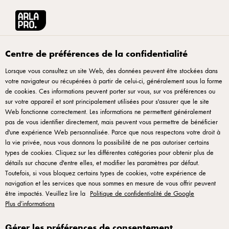
Arla® Pro
Recettes
Cheesecake de Noël gourmand à la noix de muscade et
Centre de préférences de la confidentialité
Lorsque vous consultez un site Web, des données peuvent être stockées dans
votre navigateur ou récupérées à partir de celui-ci, généralement sous la forme
Cheesecake de Noël
de cookies. Ces informations peuvent porter sur vous, sur vos préférences ou
gourmand à la noix de
sur votre appareil et sont principalement utilisées pour s'assurer que le site
Web fonctionne correctement. Les informations ne permettent généralement
muscade et coulis cerise-
pas de vous identifier directement, mais peuvent vous permettre de bénéficier
d'une expérience Web personnalisée. Parce que nous respectons votre droit à
cassis
la vie privée, nous vous donnons la possibilité de ne pas autoriser certains
types de cookies. Cliquez sur les différentes catégories pour obtenir plus de
détails sur chacune d'entre elles, et modifier les paramètres par défaut.
Ce cheesecake de Noël revisite le classique en version
Toutefois, si vous bloquez certains types de cookies, votre expérience de
épicée et fruitée. La douceur du cream cheese se marie à la
navigation et les services que nous sommes en mesure de vous offrir peuvent
être impactés. Veuillez lire la
Politique de confidentialité de Google
chaleur de la noix de muscade, relevée par un coulis acidulé
Plus d’informations
cassis-cerise. Léger, parfumé et parfaitement équilibré, il
trouve facilement sa place sur une carte de fêtes. Une idée
Gérer les préférences de consentement