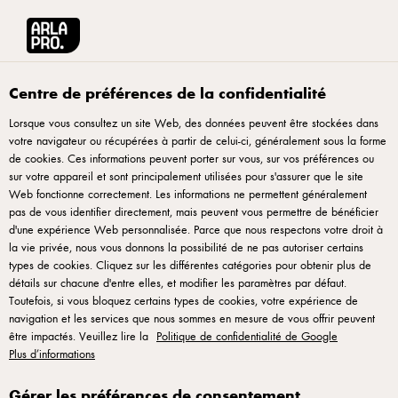
Arla® Pro
Recettes
Le cheesecake basque
Centre de préférences de la confidentialité
Lorsque vous consultez un site Web, des données peuvent être stockées dans
votre navigateur ou récupérées à partir de celui-ci, généralement sous la forme
Le cheesecake basque
de cookies. Ces informations peuvent porter sur vous, sur vos préférences ou
sur votre appareil et sont principalement utilisées pour s'assurer que le site
Cette version très populaire du cheesecake, avec ses notes
Web fonctionne correctement. Les informations ne permettent généralement
pas de vous identifier directement, mais peuvent vous permettre de bénéficier
légèrement caramélisées, se prépare idéalement la veille
d'une expérience Web personnalisée. Parce que nous respectons votre droit à
pour obtenir une belle tenue. Pensez à bien laisser le papier
la vie privée, nous vous donnons la possibilité de ne pas autoriser certains
types de cookies. Cliquez sur les différentes catégories pour obtenir plus de
cuisson dépasser des bords du moule et à verser toute la
détails sur chacune d'entre elles, et modifier les paramètres par défaut.
préparation jusqu’en haut.
Toutefois, si vous bloquez certains types de cookies, votre expérience de
navigation et les services que nous sommes en mesure de vous offrir peuvent
être impactés. Veuillez lire la
Politique de confidentialité de Google
Plus d’informations
Préparation du moule
Gérer les préférences de consentement