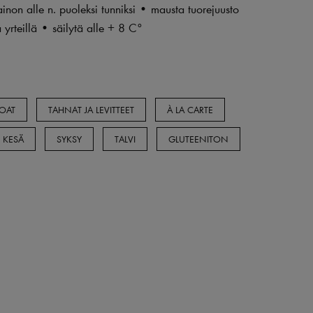
inon alle n. puoleksi tunniksi • mausta tuorejuusto
la yrteillä • säilytä alle + 8 C°
UOAT
TAHNAT JA LEVITTEET
À LA CARTE
KESÄ
SYKSY
TALVI
GLUTEENITON