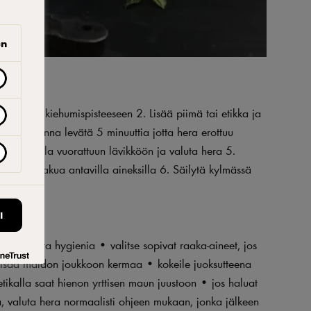
en
hitaasti kiehumispisteeseen 2. Lisää piimä tai etikka ja
ivuun ja anna levätä 5 minuuttia jotta hera erottuu
okankaalla vuorattuun lävikköön ja valuta hera 5.
 muilla makua antavilla aineksilla 6. Säilytä kylmässä
I
sa: • muista hygienia • valitse sopivat raaka-aineet, jos
 lisää maidon joukkoon kermaa • kokeile juoksutteena
aetikalla saat hienon yrttisen maun juustoon • jos haluat
a, valuta hera normaalisti ohjeen mukaan, jonka jälkeen