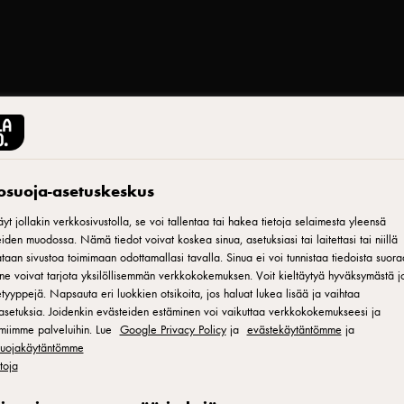
Tulosta
tosuoja-asetuskeskus
a-
yt jollakin verkkosivustolla, se voi tallentaa tai hakea tietoja selaimesta yleensä
iden muodossa. Nämä tiedot voivat koskea sinua, asetuksiasi tai laitettasi tai niillä
aan sivustoa toimimaan odottamallasi tavalla. Sinua ei voi tunnistaa tiedoista suora
ne voivat tarjota yksilöllisemmän verkkokokemuksen. Voit kieltäytyä hyväksymästä jo
tyyppejä. Napsauta eri luokkien otsikoita, jos haluat lukea lisää ja vaihtaa
asetuksia. Joidenkin evästeiden estäminen voi vaikuttaa verkkokokemukseesi ja
miimme palveluihin. Lue
Google Privacy Policy
ja
evästekäytäntömme
ja
lähestyy? Tee
osuojakäytäntömme
etoja
ko helppoa.
ustoa tai