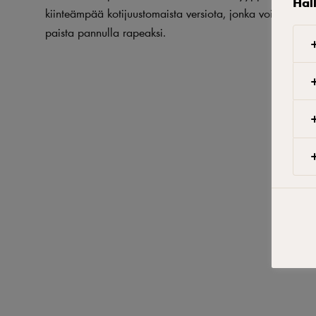
Hal
kiinteämpää kotijuustomaista versiota, jonka voit halutes
paista pannulla rapeaksi.