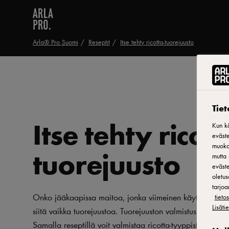
Arla® Pro Suomi
Reseptit
Itse tehty ricotta-tuorejuusto
Tie
Itse tehty ricott
Kun kä
eväste
muokat
tuorejuusto
mutta 
eväste
oletus
tarjoa
Onko jääkaapissa maitoa, jonka viimeinen käyttöpäivä 
tiet
Lisäti
siitä vaikka tuorejuustoa. Tuorejuuston valmistus on mel
Samalla reseptillä voit valmistaa ricotta-tyyppistä tuoreju