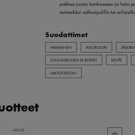
pakkaa juusto kankaaseen ja laita pa
esimerkiksi valkosipulilla tai erilaisil
Suodattimet
AAMIAINEN
ALKURUOAT
JÄLKIR
LOUNASRUOKA JA BUFFET
KEVÄT
LAKTOOSITON
tuotteet
LISÄÄ
ARLA®
SUOSIKKEIHIN