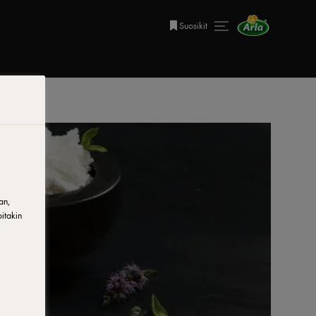
Suosikit
an,
itakin