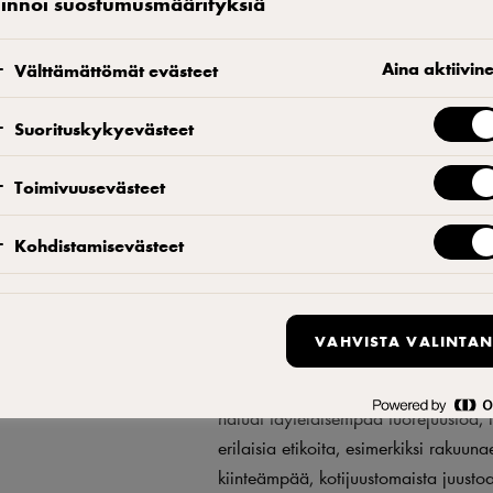
linnoi suostumusmäärityksiä
sasi vaikka
Aina aktiivin
Välttämättömät evästeet
Suorituskykyevästeet
1. Kaada maitoa kattilaan ja lämmitä 
Toimivuusevästeet
sekoita hetken aikaa 3. Ota kattila s
juustomassasta 4. Kaada massa juust
Kohdistamisevästeet
Mausta juusto suolalla ja halutessasi
Pro vinkki
VAHVISTA VALINTAN
Muistilista tuorejuuston valmistukses
haluat täyteläisempää tuorejuustoa,
erilaisia etikoita, esimerkiksi rakuun
kiinteämpää, kotijuustomaista juusto