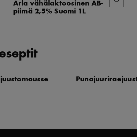
Arla vähälaktoosinen AB-
piimä 2,5% Suomi 1L
eseptit
ejuustomousse
Punajuuriraejuus