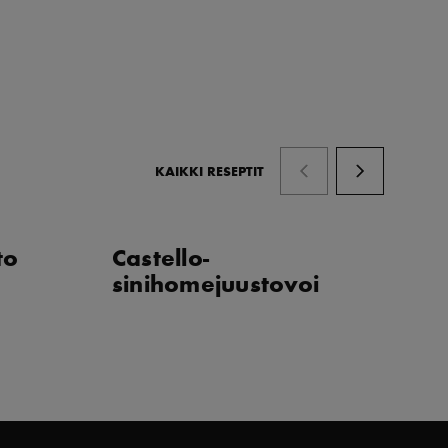
KAIKKI RESEPTIT
to
Castello-
P
sinihomejuustovoi