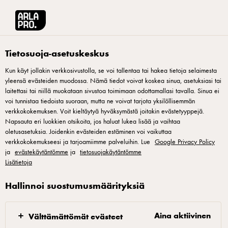
Arla® Pro Suomi
Reseptit
Sweet chili -jogurttikastike
Tietosuoja-asetuskeskus
Kun käyt jollakin verkkosivustolla, se voi tallentaa tai hakea tietoja selaimesta
yleensä evästeiden muodossa. Nämä tiedot voivat koskea sinua, asetuksiasi tai
Sweet chili -jogurttikastike
laitettasi tai niillä muokataan sivustoa toimimaan odottamallasi tavalla. Sinua ei
voi tunnistaa tiedoista suoraan, mutta ne voivat tarjota yksilöllisemmän
Sweet chili -jogurttikastike on makea ja miedosti tulinen
verkkokokemuksen. Voit kieltäytyä hyväksymästä joitakin evästetyyppejä.
Napsauta eri luokkien otsikoita, jos haluat lukea lisää ja vaihtaa
kastike, joka tuo annoksiin täyteläisyyttä ja kevyttä lämpöä.
oletusasetuksia. Joidenkin evästeiden estäminen voi vaikuttaa
Makeus ja jogurtin raikkaus pehmentävät chilin potkua, ja
verkkokokemukseesi ja tarjoamiimme palveluihin. Lue
Google Privacy Policy
ja
lopputulos on laajalle asiakaskunnalle sopiva. Kastike toimii
evästekäytäntömme
ja
tietosuojakäytäntömme
Lisätietoja
erinomaisesti dippinä snackeille, lisukkeena kana- ja
kasvispihveille sekä osaksi street food -tarjontaa. Myös
Hallinnoi suostumusmäärityksiä
erilaisten pyöryköiden kaveri! Erittäin helposti ja nopeasti
valmistuva kastike tuo annoksiin herkullisen makuprofiilin.
Aina aktiivinen
Välttämättömät evästeet
Katso lisää kastikereseptejä ja -vinkkejä Kastikekoulusta,