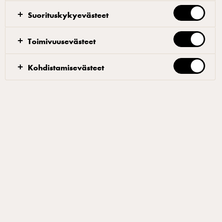
verkkosivujemme Inspiraatio-osiosta.
Suorituskykyevästeet
Toimivuusevästeet
Valmistusohje
Kohdistamisevästeet
1. Sekoita jogurtti ja chilikastike keskenään 2. Mausta
suolalla ja pippuria 3. Tarjoile kylmänä
Suodattimet
KYLMÄT KASTIKKEET
À LA CARTE
LOUNASRUOKA JA BUFFET
GLUTEENITON
LAKTOOSITON