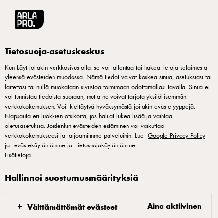
Arla® Pro
•
Select other country
Arla® Pro Suomi
Reseptit
Tietosuoja-asetuskeskus
Kun käyt jollakin verkkosivustolla, se voi tallentaa tai hakea tietoja selaimesta
Reseptit
yleensä evästeiden muodossa. Nämä tiedot voivat koskea sinua, asetuksiasi tai
laitettasi tai niillä muokataan sivustoa toimimaan odottamallasi tavalla. Sinua ei
voi tunnistaa tiedoista suoraan, mutta ne voivat tarjota yksilöllisemmän
verkkokokemuksen. Voit kieltäytyä hyväksymästä joitakin evästetyyppejä.
Napsauta eri luokkien otsikoita, jos haluat lukea lisää ja vaihtaa
oletusasetuksia. Joidenkin evästeiden estäminen voi vaikuttaa
verkkokokemukseesi ja tarjoamiimme palveluihin. Lue
Google Privacy Policy
ja
evästekäytäntömme
ja
tietosuojakäytäntömme
Lisätietoja
Arla Oy Kotkatie 34 01150 Söderkulla, puh. 09-272001
Hallinnoi suostumusmäärityksiä
Arla Pro Kuvapankki
|
Arla Connect -verkkokauppa suoratoimitusasiakkaille
Aina aktiivinen
Välttämättömät evästeet