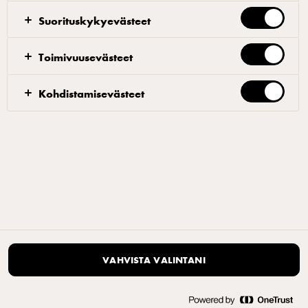
Tietosuojaseloste
|
Evästeet
Suorituskykyevästeet
Avaa evästeiden ponnahdusikkuna uudelleen
Toimivuusevästeet
Kohdistamisevästeet
VAHVISTA VALINTANI