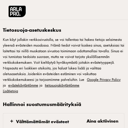
Arla® Pro Suomi
Reseptit
Vaniljarahkamousse
Tietosuoja-asetuskeskus
Kun käyt jollakin verkkosivustolla, se voi tallentaa tai hakea tietoja selaimesta
yleensä evästeiden muodossa. Nämä tiedot voivat koskea sinua, asetuksiasi tai
Vaniljarahkamousse
laitettasi tai niillä muokataan sivustoa toimimaan odottamallasi tavalla. Sinua ei
voi tunnistaa tiedoista suoraan, mutta ne voivat tarjota yksilöllisemmän
Raikas ja pehmeä mousse, joka sopii monenlaisiin
verkkokokemuksen. Voit kieltäytyä hyväksymästä joitakin evästetyyppejä.
Napsauta eri luokkien otsikoita, jos haluat lukea lisää ja vaihtaa
jälkiruokiin.
oletusasetuksia. Joidenkin evästeiden estäminen voi vaikuttaa
verkkokokemukseesi ja tarjoamiimme palveluihin. Lue
Google Privacy Policy
ja
evästekäytäntömme
ja
tietosuojakäytäntömme
Lisätietoja
Vaniljarahkamousse
Hallinnoi suostumusmäärityksiä
Vaahdota kerma, tomusokeri, sekä sitruunankuori
Aina aktiivinen
Välttämättömät evästeet
pehmeäksi vaahdoksi ja nostele se vaniljarahkan