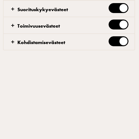
Suorituskykyevästeet
Nypi pehmeä voi ja sokeri yhteen. Lisää kuivat aineet
ja lopuksi kananmunat. Vältä vaivaamista, jotta
Toimivuusevästeet
taikinaan ei muodostu sitkoa. Kaulitse massa kahden
leivinpaperin välissä n.3 mm paksuksi levyksi. Laita
Kohdistamisevästeet
levy kylmään lepäämään vähintään tunniksi ennen
jatkokäsittelyä.
Paina jäähtyneestä taikinasta pohja n.24-26cm
halkaisijaltaan olevalla, 2cm korkealla
rengasmuotilla. Leikkaa lopusta taikinasta reuna
muottiin ja paina saumat huolella kiinni. Leikkaa
taikinan yläreuna rangasmuotin reunan tasalle, tökkää
haarukalla muutamia reikiä pohjaan ja laita puoleksi
tunniksi kylmään. Paista pohjaa 170-asteisessa
uunissa n.20 minuuttia, kunnes pohja on kauniin
kullanruskea. Ota pohja uunista ja penslaa sen