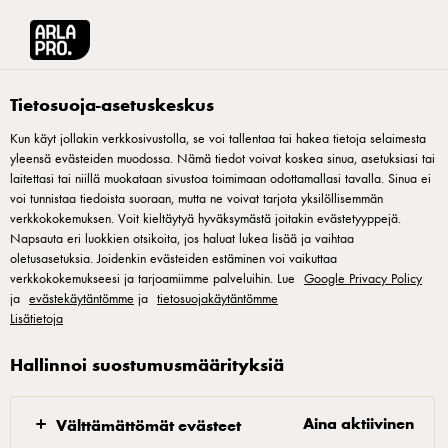
Arla® Pro Suomi
Reseptit
Lemon pie ja pina colada -sorbettia
Tietosuoja-asetuskeskus
Kun käyt jollakin verkkosivustolla, se voi tallentaa tai hakea tietoja selaimesta
yleensä evästeiden muodossa. Nämä tiedot voivat koskea sinua, asetuksiasi tai
Lemon pie ja pina colada -
laitettasi tai niillä muokataan sivustoa toimimaan odottamallasi tavalla. Sinua ei
sorbettia
voi tunnistaa tiedoista suoraan, mutta ne voivat tarjota yksilöllisemmän
verkkokokemuksen. Voit kieltäytyä hyväksymästä joitakin evästetyyppejä.
Napsauta eri luokkien otsikoita, jos haluat lukea lisää ja vaihtaa
Klassinen, hellästi kypsytetty sitruunapiirakka saa kaverikseen
oletusasetuksia. Joidenkin evästeiden estäminen voi vaikuttaa
verkkokokemukseesi ja tarjoamiimme palveluihin. Lue
Google Privacy Policy
trooppista lämpöä hehkuvan pina colada-sorbetin. Voit
ja
evästekäytäntömme
ja
tietosuojakäytäntömme
täydentää jälkiruokaa esimerkiksi marinoiduilla mansikoilla
Lisätietoja
tai sitrushedelmillä makumieltymysten tai sesonkien mukaan.
Hallinnoi suostumusmäärityksiä
Aina aktiivinen
Välttämättömät evästeet
Manteli-sable ja piiraspohja