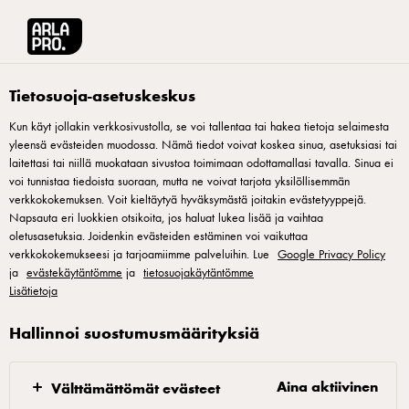
Arla® Pro Suomi
Reseptit
Eggs Benedict
Tietosuoja-asetuskeskus
Kun käyt jollakin verkkosivustolla, se voi tallentaa tai hakea tietoja selaimesta
yleensä evästeiden muodossa. Nämä tiedot voivat koskea sinua, asetuksiasi tai
Eggs Benedict
laitettasi tai niillä muokataan sivustoa toimimaan odottamallasi tavalla. Sinua ei
voi tunnistaa tiedoista suoraan, mutta ne voivat tarjota yksilöllisemmän
Paahdetun briossileivän, uppomunan ja
verkkokokemuksen. Voit kieltäytyä hyväksymästä joitakin evästetyyppejä.
Napsauta eri luokkien otsikoita, jos haluat lukea lisää ja vaihtaa
hollandaisekastikkeen yhdistelmä on kerta kaikkiaan
oletusasetuksia. Joidenkin evästeiden estäminen voi vaikuttaa
pistämätön. 1800-luvun lopussa New Yorkin Waldorf-
verkkokokemukseesi ja tarjoamiimme palveluihin. Lue
Google Privacy Policy
ja
Astoria-hotellissa kehitetty Eggs Benedict on yhä edelleen
evästekäytäntömme
ja
tietosuojakäytäntömme
Lisätietoja
keväisten brunssipöytien ehdoton kuningatar – annos täynnä
herkullista makua ja harmonisia rakenteita. Inspiroidu Arla
Hallinnoi suostumusmäärityksiä
Pron keittiömestari Markus Hurskaisen ideoimista
brunssiresepteistä ja hurmaa oman kahvilasi tai ravintolasi
Aina aktiivinen
Välttämättömät evästeet
asiakaskunta. Kaikki ideat brunssipöytään löydät reseptit-