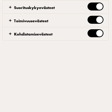
sivuiltamme hakusanalla "brunssi".
Suorituskykyevästeet
Toimivuusevästeet
Piimäbriossi
Kohdistamisevästeet
Sekoita kylmä maito ja siivilöidyt vehnäjauhot
kattilassa. Keitä hiljalleen sekoittaen, kunnes seos
sakenee paksuksi kiisseliksi, keitä kiisseliä noin
minuutin ajan. Jäähdytä kiisseli jääkaappikylmäksi
ennen leipomista. Yhdistä kaikki aineet (nesteet
kylmänä) taikinakoneessa ja vaivaa hitaalla n. 16-18
minuuttia. Anna taikinan levätä 45 minuuttia,
paloittele kolmeen n. 0,760kg:n painoiseen palaan.
Voitele briossivuoat huolellisesti vuokaspraylla. Rullaa
pilkotut taikinapalat ylhäältä alaspäin n. 28cm
pitkiksi tasaisiksi pötköiksi. Laita pötköt saumapuoli