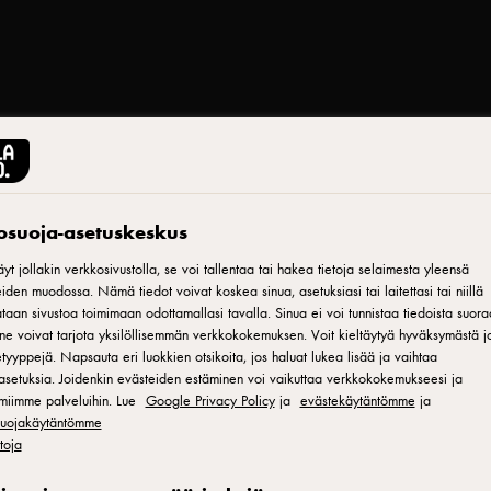
tosuoja-asetuskeskus
Tulosta
yt jollakin verkkosivustolla, se voi tallentaa tai hakea tietoja selaimesta yleensä
iden muodossa. Nämä tiedot voivat koskea sinua, asetuksiasi tai laitettasi tai niillä
aan sivustoa toimimaan odottamallasi tavalla. Sinua ei voi tunnistaa tiedoista suora
ne voivat tarjota yksilöllisemmän verkkokokemuksen. Voit kieltäytyä hyväksymästä jo
mo Sipeläinen
tyyppejä. Napsauta eri luokkien otsikoita, jos haluat lukea lisää ja vaihtaa
asetuksia. Joidenkin evästeiden estäminen voi vaikuttaa verkkokokemukseesi ja
ista astetta
miimme palveluihin. Lue
Google Privacy Policy
ja
evästekäytäntömme
ja
äri vuoden
osuojakäytäntömme
etoja
ssä jaettuina.
joismaista