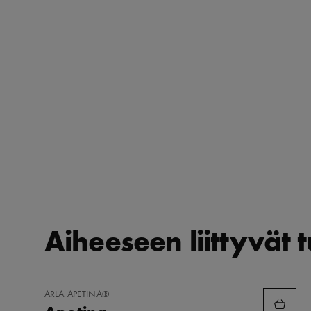
Aiheeseen liittyvät 
LISÄÄ
ARLA APETINA®
SUOSIKKEIHIN