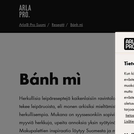
Arla® Pro Suomi
Reseptit
Bánh mì
Tie
Bánh mì
Kun kä
eväste
muokat
mutta 
Herkullisia leipäreseptejä kaikenlaisiin ravintoloihin! Is
eväste
oletus
tekee leipäruoista, eli monen arkisiksi mieltämistä annoks
tarjoa
herkullisempia. Mukana on syyssesonkiin sopivia ja ymp
tiet
Lisäti
myyviä herkkuja, upeita annoksia yksin syötyinä tai yhde
Makupalettien inspiraatio löytyy Suomesta ja muista Poh