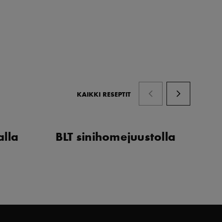
KAIKKI RESEPTIT
alla
BLT sinihomejuustolla
Po