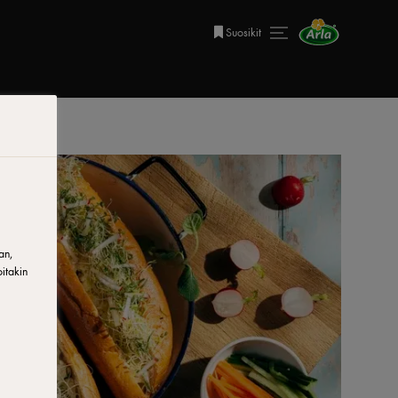
Suosikit
an,
itakin