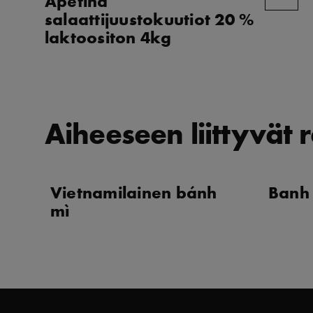
Apetina
salaattijuustokuutiot 20 %
laktoositon 4kg
Aiheeseen liittyvät r
Vietnamilainen bánh
Banh
mì