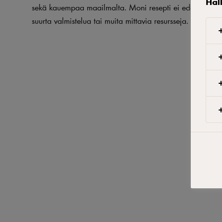
Hal
sekä kauempaa maailmalta. Moni resepti ei edellytä onn
suurta valmistelua tai muita mittavia resursseja.