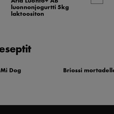
Arla Luonto+ AB
luonnonjogurtti 5kg
laktoositon
eseptit
 Mi Dog
Briossi mortadell