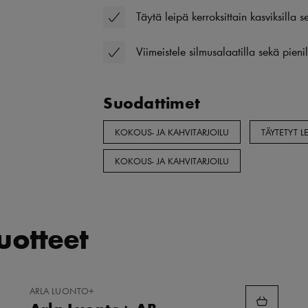
Täytä leipä kerroksittain kasviksilla s
Viimeistele silmusalaatilla sekä pienil
Suodattimet
KOKOUS- JA KAHVITARJOILU
TÄYTETYT LE
KOKOUS- JA KAHVITARJOILU
tuotteet
LISÄÄ
ARLA LUONTO+
SUOSIKKEIHIN