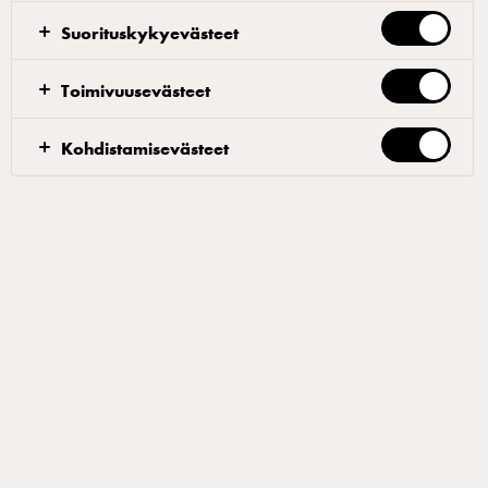
kotikatsomoihin – oman joukkueen nimikkopizzat.
Suorituskykyevästeet
Keskiajalta ja köyhien napolilaisten katuruoasta,
pizzasta on kehittynyt salonki- ja stadionkelpoinen
Toimivuusevästeet
tarjottava.
Kohdistamisevästeet
Festivaalikansalle pelliltä leikattua roomalaista
pizzaa. Konserttiyleisölle bianco pizzaa
tyylikkäästi tapas-paloina. Urheilujuhliin –
areenoille ja kotikatsomoihin – oman joukkueen
nimikkopizzat. Keskiajalta ja köyhien
napolilaisten katuruoasta, pizzasta on
kehittynyt salonki- ja stadionkelpoinen
tarjottava.