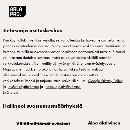
Arla® Pro Suomi
Arla® Pro: Kumppanisi täydellisiin pizzoihin
Ei tapahtuma
Tietosuoja-asetuskeskus
Kun käyt jollakin verkkosivustolla, se voi tallentaa tai hakea tietoja selaimesta
yleensä evästeiden muodossa. Nämä tiedot voivat koskea sinua, asetuksiasi tai
laitettasi tai niillä muokataan sivustoa toimimaan odottamallasi tavalla. Sinua ei
voi tunnistaa tiedoista suoraan, mutta ne voivat tarjota yksilöllisemmän
verkkokokemuksen. Voit kieltäytyä hyväksymästä joitakin evästetyyppejä.
Napsauta eri luokkien otsikoita, jos haluat lukea lisää ja vaihtaa
oletusasetuksia. Joidenkin evästeiden estäminen voi vaikuttaa
verkkokokemukseesi ja tarjoamiimme palveluihin. Lue
Google Privacy Policy
Ei tapahtumaa ilman
ja
evästekäytäntömme
ja
tietosuojakäytäntömme
Lisätietoja
pizzaa
Hallinnoi suostumusmäärityksiä
Festivaalikansalle pelliltä leikattua roomalaista
pizzaa. Konserttiyleisölle bianco pizzaa tyylikkäästi
Aina aktiivinen
Välttämättömät evästeet
tapas-paloina. Urheilujuhliin – areenoille ja