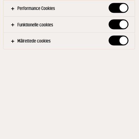
Performance Cookies
Funktionelle cookies
Målrettede cookies
ARLA® PRO
Creme Fraiche 38% 5 kg
ID: 77070 1x5 kg
Har en rund og flødeagtig smag samt en fast og
cremet konsistens, som gør Arla® creme fraiche 38%
ideel både i det varme og i det kolde køkken. Også
velegnet til stabilisering af madsalater som fx