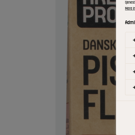
tjenest
Mere i
Admin