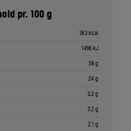
old pr. 100 g
363 kcal
1496 kJ
38 g
24 g
3,2 g
3,2 g
2,1 g