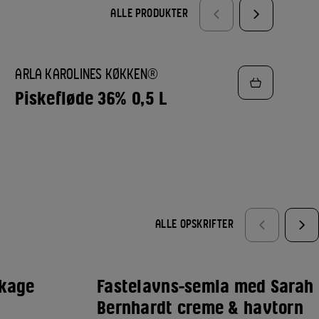
ALLE PRODUKTER
TILFØJ
ARLA KAROLINES KØKKEN®
TIL
FAVORITTER
Piskefløde 36% 0,5 L
ALLE OPSKRIFTER
skage
Fastelavns-semla med Sarah
Bernhardt creme & havtorn