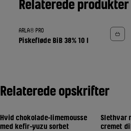
Relaterede produkter
TILFØJ
ARLA® PRO
TIL
FAVORITTER
Piskefløde BiB 38% 10 l
Relaterede opskrifter
Hvid chokolade-limemousse
Slethvar 
med kefir-yuzu sorbet
cremet di