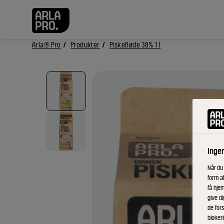
Arla® Pro
Produkter
Piskefløde 38% 1 l
Inge
Når du
form a
få hjem
give di
de fors
bloker