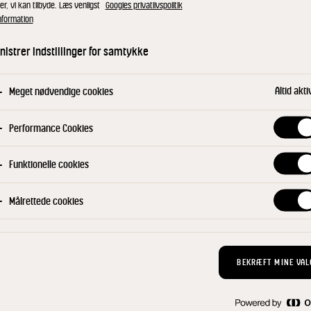
pastaretter og kl
er, vi kan tilbyde. Læs venligst
Googles privatlivspolitik
nformation
KØB NU
istrer indstillinger for samtykke
Find din konsu
Altid akti
Meget nødvendige cookies
Performance Cookies
Funktionelle cookies
Målrettede cookies
BEKRÆFT MINE VAL