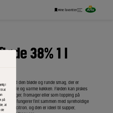
Mine favoritter
fløde 38% 1 l
efløde med den bløde og runde smag, der er
lig i
e det kolde og varme køkken. Fløden kan piskes
il at
ks. lagkager, fromager eller som topping på
an
ik på
skefløden fungerer fint sammen med syreholdige
de, at
nep og citron, og den er ideel til supper,
g de