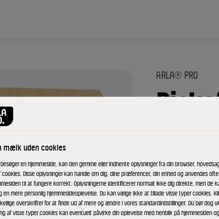
ARLA® PRO
Piske
ID: 16583 15x1 l
n mælk uden cookies
Frisk dansk pisk
 besøger en hjemmeside, kan den gemme eller indhente oplysninger fra din browser, hovedsage
anvendelig i båd
f cookies. Disse oplysninger kan handle om dig, dine præferencer, din enhed og anvendes ofte t
og anvendes i f.e
mesiden til at fungere korrekt. Oplysningerne identificerer normalt ikke dig direkte, men de k
g en mere personlig hjemmesideoplevelse. Du kan vælge ikke at tillade visse typer cookies. Kl
varme drikke. Pi
kellige overskrifter for at finde ud af mere og ændre i vores standardindstillinger. Du bør dog vi
produkter som sen
ing af visse typer cookies kan eventuelt påvirke din oplevelse med henblik på hjemmesiden o