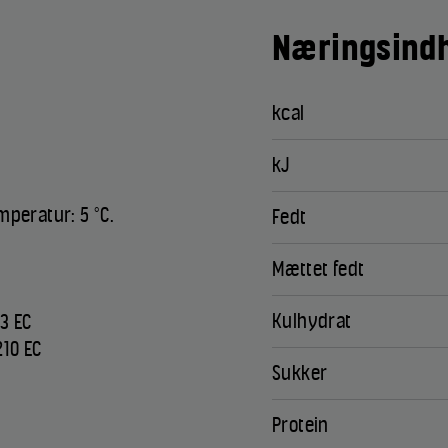
Næringsindh
kcal
t
kJ
mperatur: 5 °C.
Fedt
Mættet fedt
Kulhydrat
13 EC
210 EC
Sukker
Protein