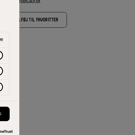
assiske flødesaucer.
TILFØJ TIL FAVORITTER
lent
ve
G