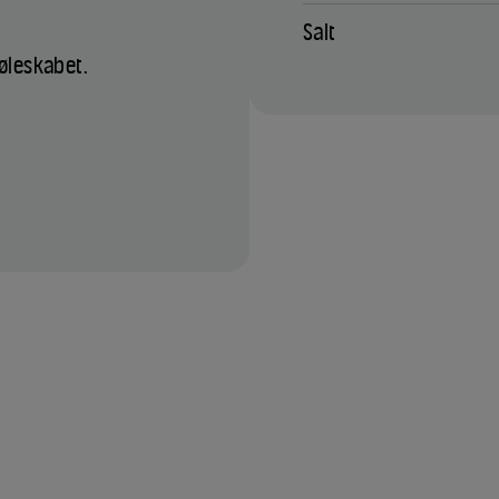
Salt
køleskabet.