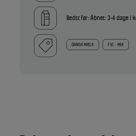
Bedst før: Åbnet: 3-4 dage i 
DANSK MÆLK
FSC - MIX