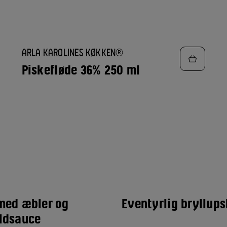
TILFØJ
ARLA KAROLINES KØKKEN®
TIL
FAVORITTER
Piskefløde 36% 250 ml
med æbler og
Eventyrlig bryllup
ldsauce