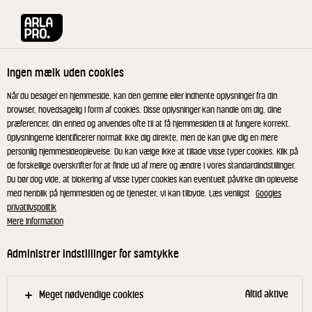
Arla® Pro
Opskrifter
Eton mess med sensommerbær og skovbærcr
Ingen mælk uden cookies
Eton mess med
Når du besøger en hjemmeside, kan den gemme eller indhente oplysninger fra din
browser, hovedsagelig i form af cookies. Disse oplysninger kan handle om dig, dine
sensommerbær og
præferencer, din enhed og anvendes ofte til at få hjemmesiden til at fungere korrekt.
Oplysningerne identificerer normalt ikke dig direkte, men de kan give dig en mere
skovbærcrumble
personlig hjemmesideoplevelse. Du kan vælge ikke at tillade visse typer cookies. Klik på
de forskellige overskrifter for at finde ud af mere og ændre i vores standardindstillinger.
Du bør dog vide, at blokering af visse typer cookies kan eventuelt påvirke din oplevelse
Eton mess i en forfriskende sensommerversion med
med henblik på hjemmesiden og de tjenester, vi kan tilbyde. Læs venligst
Googles
privatlivspolitik
pisket cremefraiche, skovbærcrumble, marengs og
Mere information
sensommerbær.
Administrer indstillinger for samtykke
Marengs
Altid aktive
Meget nødvendige cookies