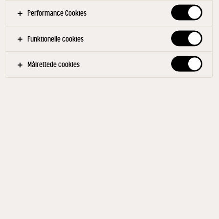
Pisk æggehviderne næsten stive og tilsæt
Performance Cookies
sukkeret lidt af gangen. Sigt flormelis og vend det
i blandingen. Sæt ca. 25 små toppe (á ca. 1 spsk)
Funktionelle cookies
på en plade med bagepapir - brug gerne en
sprøjtepose. Bag marengsene. Løft bagepapiret
Målrettede cookies
over på en rist og lad dem afkøle.
Skovbærcrumble
Bland sukker, hvedemel og mandelmel. Skær
smørret i mindre stykker og smuldr det i
blandingen. Fordel smuldredejen i et tyndt lag på
en plade med bagepapir. Bag crumble-dejen midt
i ovnen - vend rundt et par gange under
bagningen. Lad blandingen køle helt af og bland
med de frysetørrede hindbær.
Vaniljecreme