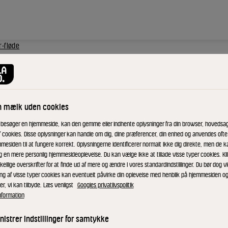
r-fløde
n mælk uden cookies
 besøger en hjemmeside, kan den gemme eller indhente oplysninger fra din browser, hovedsage
r og
f cookies. Disse oplysninger kan handle om dig, dine præferencer, din enhed og anvendes ofte t
mesiden til at fungere korrekt. Oplysningerne identificerer normalt ikke dig direkte, men de k
g en mere personlig hjemmesideoplevelse. Du kan vælge ikke at tillade visse typer cookies. Kl
kellige overskrifter for at finde ud af mere og ændre i vores standardindstillinger. Du bør dog vi
ing af visse typer cookies kan eventuelt påvirke din oplevelse med henblik på hjemmesiden o
er, vi kan tilbyde. Læs venligst
Googles privatlivspolitik
nformation
 marengsen,
istrer indstillinger for samtykke