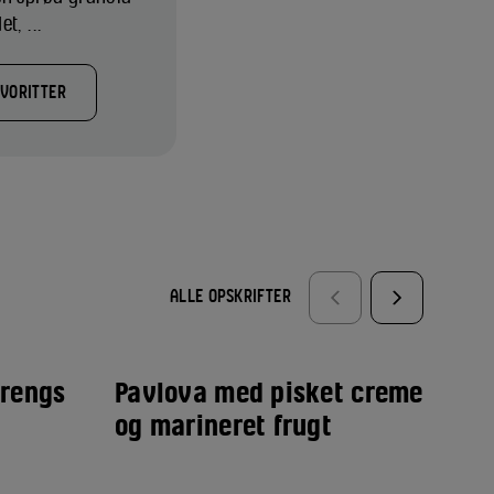
t, ...
AVORITTER
ALLE OPSKRIFTER
arengs
Pavlova med pisket creme
Jo
og marineret frugt
kn