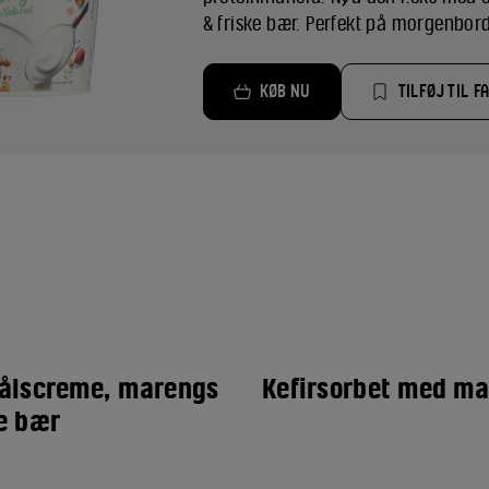
& friske bær. Perfekt på morgenborde
KØB NU
TILFØJ TIL F
ålscreme, marengs
Kefirsorbet med m
e bær