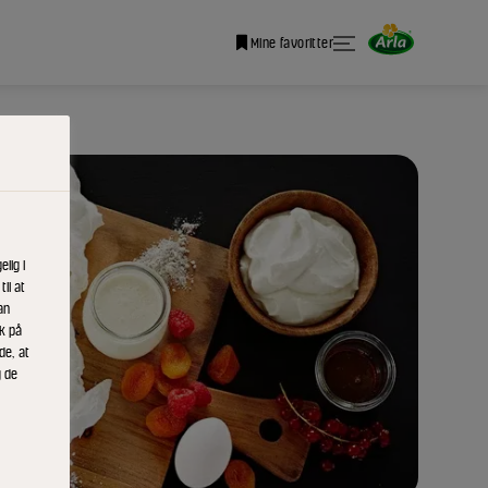
Mine favoritter
lig i
il at
an
ik på
de, at
g de