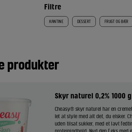
Filtre
KANTINE
DESSERT
FRUGT OG BÆR
e produkter
Skyr naturel 0,2% 1000 g
Cheasy® skyr naturel har en cremet
let at style med alt det, du elsker. 
uden tilsat sukker, med et lavt fedt
proteinindhold. Nyd den f.eks med 