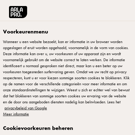
Arla® Pro
Nieuws en Inspiratie
Soorten pizza
Voorkeurenmenu
Wanneer u een website bezoekt, kan er informatie in uw browser worden
opgeslagen of eruit worden opgehaald, voornamelijk in de vorm van cookies.
Deze informatie kan over u, uw voorkeuren of uw apparaat zijn en wordt
voornamelijk gebruikt om de website correct te laten werken. De informatie
identificeert u normaal gesproken niet direct, maar kan u een beter op uw
voorkeuren toegesneden surfervaring geven. Omdat we uw recht op privacy
respecteren, kunt u er voor kiezen sommige soorten cookies te blokkeren. Klik
op de namen voor de verschillende categorieën voor meer informatie en om
onze standaardinstellingen te wijzigen. Weest u zich er echter wel van bewust
dat het blokkeren van sommige soorten cookies uw ervaring van de website
en de door ons aangeboden diensten nadelig kan beïnvloeden. Lees het
privacybeleid van Google
14 JANUARI 2022
Meer informatie
Soorten pizza
Cookievoorkeuren beheren
Er zijn vele soorten pizza’s. Origineel afkomstig uit