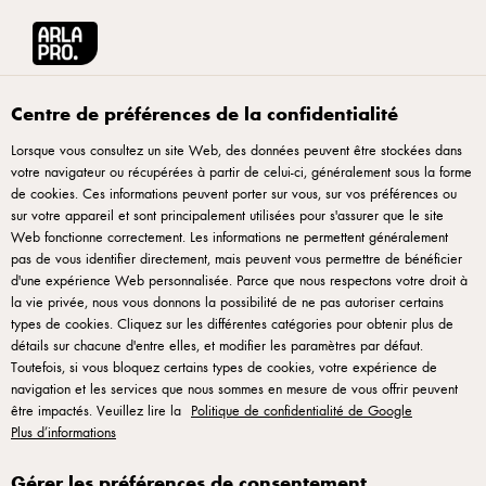
Arla® Pro
Recettes
Pizza Fusion inspirée du Tagine d’agneau
Centre de préférences de la confidentialité
Lorsque vous consultez un site Web, des données peuvent être stockées dans
votre navigateur ou récupérées à partir de celui-ci, généralement sous la forme
Pizza Fusion inspirée du
de cookies. Ces informations peuvent porter sur vous, sur vos préférences ou
Tagine d’agneau
sur votre appareil et sont principalement utilisées pour s'assurer que le site
Web fonctionne correctement. Les informations ne permettent généralement
pas de vous identifier directement, mais peuvent vous permettre de bénéficier
d'une expérience Web personnalisée. Parce que nous respectons votre droit à
la vie privée, nous vous donnons la possibilité de ne pas autoriser certains
types de cookies. Cliquez sur les différentes catégories pour obtenir plus de
détails sur chacune d'entre elles, et modifier les paramètres par défaut.
Pizza
Toutefois, si vous bloquez certains types de cookies, votre expérience de
navigation et les services que nous sommes en mesure de vous offrir peuvent
être impactés. Veuillez lire la
Politique de confidentialité de Google
Étaler la pâte à pizza depuis le centre, en laissant
Plus d’informations
environ 1 cm de bord.
Gérer les préférences de consentement