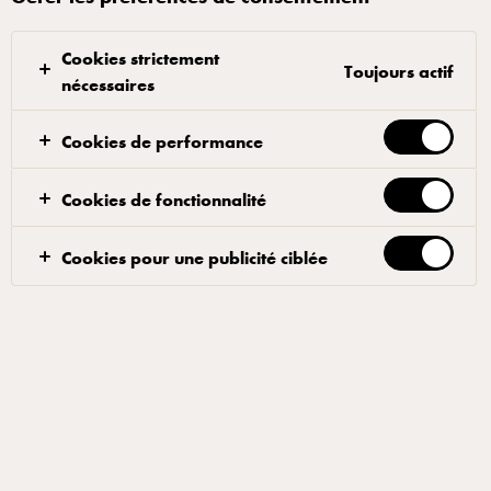
la clientèle végétarienne mais pas seulement. Parfaite pour
varier l’offre et apporter de la couleur et de la fraîcheur à
Cookies strictement
votre carte estivale.
Toujours actif
nécessaires
Cookies de performance
CONSEILS DE PREPARATION
Cookies de fonctionnalité
Pré-chauffez le four éléctrique à 350°C
Cookies pour une publicité ciblée
Faites griller les légumes dans une poêle avec l'huile
d'olive, le sel et le poivre
Etalez la pâte à pizza sur une plaque et nappez de
sauce tomate
Parsemez de mozarella cubes ARLA PRO et enfounez
3min environ