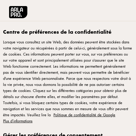
Arla® Pro
Recettes
Pizza végétarienne aux légumes du soleil et mozzarell
Centre de préférences de la confidentialité
Lorsque vous consultez un site Web, des données peuvent être stockées dans
votre navigateur ou récupérées à partir de celui-ci, généralement sous la forme
Pizza végétarienne aux
de cookies. Ces informations peuvent porter sur vous, sur vos préférences ou
légumes du soleil et
sur votre appareil et sont principalement utilisées pour s'assurer que le site
Web fonctionne correctement. Les informations ne permettent généralement
mozzarella fondante
pas de vous identifier directement, mais peuvent vous permettre de bénéficier
d'une expérience Web personnalisée. Parce que nous respectons votre droit à
la vie privée, nous vous donnons la possibilité de ne pas autoriser certains
Une pizza végétarienne colorée et généreuse, parfaite pour
types de cookies. Cliquez sur les différentes catégories pour obtenir plus de
une carte d’été. Sur une base tomate, poivron jaune,
détails sur chacune d'entre elles, et modifier les paramètres par défaut.
Toutefois, si vous bloquez certains types de cookies, votre expérience de
courgette, aubergine et oignons frais sont simplement rôtis à
navigation et les services que nous sommes en mesure de vous offrir peuvent
l’huile d’olive, puis nappés de mozzarella filante pour un
être impactés. Veuillez lire la
Politique de confidentialité de Google
résultat fondant et savoureux. Les légumes du soleil apportent
Plus d’informations
fraîcheur, texture et équilibre. Une recette légère, qui séduit
Gérer les préférences de consentement