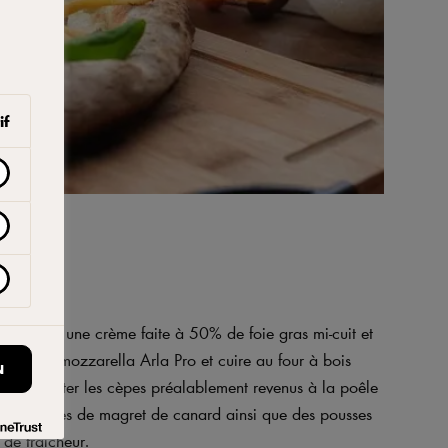
if
r la base, une crème faite à 50% de foie gras mi-cuit et
ubes de mozzarella Arla Pro et cuire au four à bois
N
 four, ajouter les cèpes préalablement revenus à la poêle
 les tranches de magret de canard ainsi que des pousses
de fraîcheur.