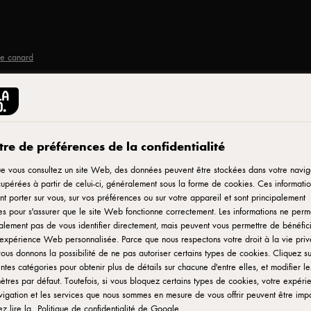
de canard
re de préférences de la confidentialité
Imprimer
 au
e vous consultez un site Web, des données peuvent être stockées dans votre navig
upérées à partir de celui-ci, généralement sous la forme de cookies. Ces informatio
t porter sur vous, sur vos préférences ou sur votre appareil et sont principalement
 et
ées pour s'assurer que le site Web fonctionne correctement. Les informations ne perm
lement pas de vous identifier directement, mais peuvent vous permettre de bénéfic
expérience Web personnalisée. Parce que nous respectons votre droit à la vie priv
ard
ous donnons la possibilité de ne pas autoriser certains types de cookies. Cliquez su
entes catégories pour obtenir plus de détails sur chacune d'entre elles, et modifier le
tres par défaut. Toutefois, si vous bloquez certains types de cookies, votre expéri
igation et les services que nous sommes en mesure de vous offrir peuvent être imp
 et du terroir.
ez lire la
Politique de confidentialité de Google