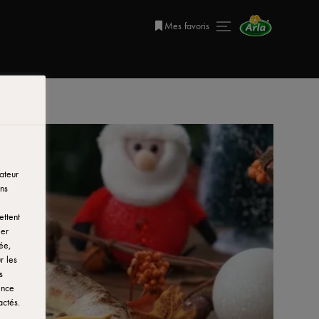
Mes favoris
ateur
ns
ettent
ier
ée,
r les
s
ence
actés.