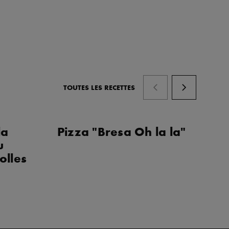
TOUTES LES RECETTES
la
Pizza "Bresa Oh la la"
Pi
u
pe
olles
p