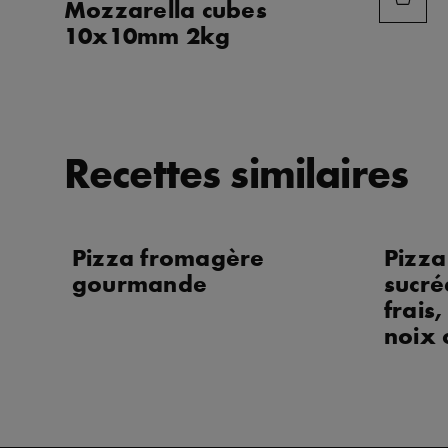
Mozzarella cubes
FAVORIS
10x10mm 2kg
Recettes similaires
Pizza fromagère
Pizz
gourmande
sucré
frais,
noix 