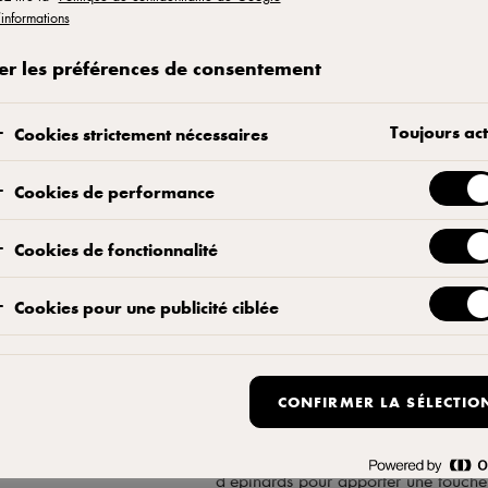
’informations
rre et à l’ail,
 et mozzarella
er les préférences de consentement
Le tout réunit
 qui change des
Toujours act
Cookies strictement nécessaires
faite pour une
du Sud-Ouest.
Cookies de performance
Cookies de fonctionnalité
Préparation
Cookies pour une publicité ciblée
Abaisser la pâte à pizza et étaler su
50% de crème fraiche. Ajouter des c
CONFIRMER LA SÉLECTIO
pendant 2-3 mi-nutes. A la sortie du
avec une noix de beurre et de l’ail,
d’épinards pour apporter une touche 