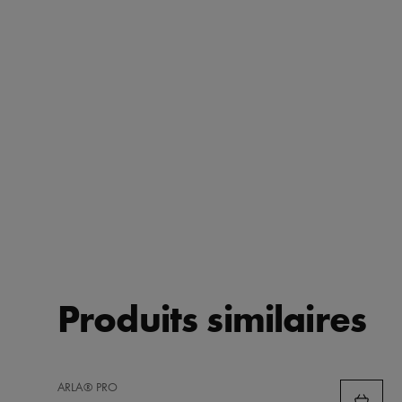
Produits similaires
AJOUTER
ARLA® PRO
AUX