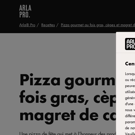
Arla® Pro
Recettes
Pizza gourmet au fois gras, cèpes et magret 
Cent
Pizza gourmet
Lorsqu
ou réc
peuven
fois gras, cèpes
utilis
généra
d'une 
magret de can
nous v
différ
paramè
de nav
Une pizza de fête qui met à l’honneur des produits nobles
Veuill