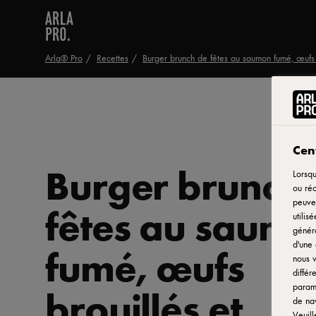
Arla® Pro
Recettes
Burger brunch de fêtes au saumon fumé, œufs b
Cent
Burger brunch
Lorsqu
ou réc
peuven
fêtes au saum
utilis
généra
d'une 
fumé, œufs
nous v
différ
brouillés et
paramè
de nav
Veuill