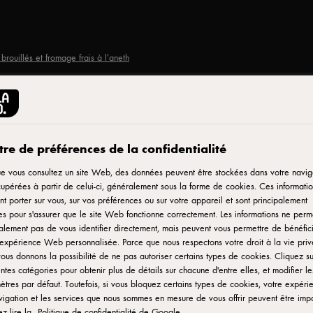
rouillés et fromage frais à l’aneth
Imprimer
re de préférences de la confidentialité
 de
e vous consultez un site Web, des données peuvent être stockées dans votre navig
upérées à partir de celui-ci, généralement sous la forme de cookies. Ces informatio
t porter sur vous, sur vos préférences ou sur votre appareil et sont principalement
on
ées pour s'assurer que le site Web fonctionne correctement. Les informations ne perm
lement pas de vous identifier directement, mais peuvent vous permettre de bénéfic
expérience Web personnalisée. Parce que nous respectons votre droit à la vie priv
ous donnons la possibilité de ne pas autoriser certains types de cookies. Cliquez su
entes catégories pour obtenir plus de détails sur chacune d'entre elles, et modifier le
tres par défaut. Toutefois, si vous bloquez certains types de cookies, votre expéri
igation et les services que nous sommes en mesure de vous offrir peuvent être imp
ez lire la
Politique de confidentialité de Google