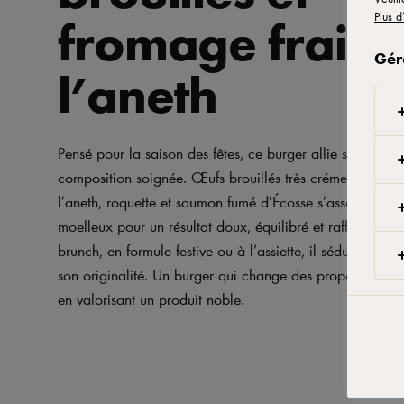
fromage frais 
Plus d
Gér
l’aneth
Pensé pour la saison des fêtes, ce burger allie simplicit
composition soignée. Œufs brouillés très crémeux, crea
l’aneth, roquette et saumon fumé d’Écosse s’assemblent 
moelleux pour un résultat doux, équilibré et raffiné. À p
brunch, en formule festive ou à l’assiette, il séduit par sa
son originalité. Un burger qui change des propositions ha
en valorisant un produit noble.