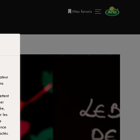
Mes favoris
ateur
ns
ettent
ier
ée,
r les
s
ence
actés.