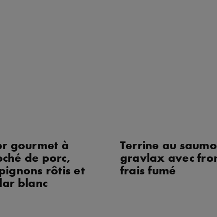
er gourmet à
Terrine au saum
loché de porc,
gravlax avec fr
ignons rôtis et
frais fumé
ar blanc