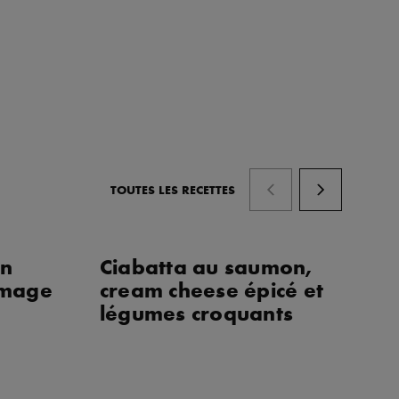
TOUTES LES RECETTES
on
Ciabatta au saumon,
Bu
omage
cream cheese épicé et
ga
légumes croquants
s