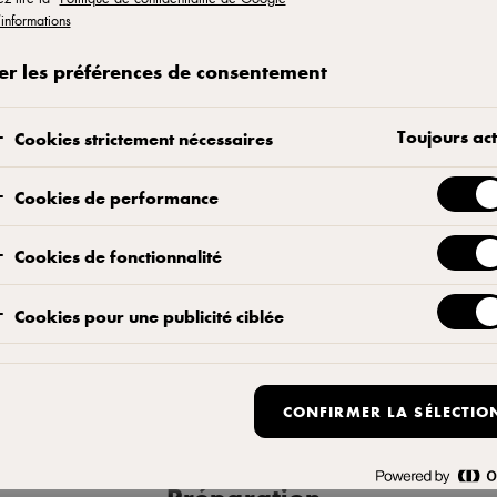
à
’informations
er les préférences de consentement
Toujours act
Cookies strictement nécessaires
é de montage et
Cookies de performance
m cheese à
dans un bun
Cookies de fonctionnalité
roposer en
 fraîcheur et
Cookies pour une publicité ciblée
bituelles tout
CONFIRMER LA SÉLECTIO
Préparation