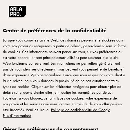
Arla® Pro
Recettes
Ciabatta au saumon, cream cheese épicé et légumes c
Centre de préférences de la confidentialité
Lorsque vous consultez un site Web, des données peuvent être stockées dans
votre navigateur ou récupérées à partir de celui-ci, généralement sous la forme
Ciabatta au saumon,
de cookies. Ces informations peuvent porter sur vous, sur vos préférences ou
cream cheese épicé et
sur votre appareil et sont principalement utilisées pour s'assurer que le site
Web fonctionne correctement. Les informations ne permettent généralement
légumes croquants
pas de vous identifier directement, mais peuvent vous permettre de bénéficier
d'une expérience Web personnalisée. Parce que nous respectons votre droit à
la vie privée, nous vous donnons la possibilité de ne pas autoriser certains
Un sandwich ciabatta frais, équilibré et facile à assembler,
types de cookies. Cliquez sur les différentes catégories pour obtenir plus de
parfait pour une offre snacking premium ou à emporter.
détails sur chacune d'entre elles, et modifier les paramètres par défaut.
Toutefois, si vous bloquez certains types de cookies, votre expérience de
Saumon, cream cheese épicé, concombres et salade
navigation et les services que nous sommes en mesure de vous offrir peuvent
croquante : une garniture pleine de contraste et de
être impactés. Veuillez lire la
Politique de confidentialité de Google
caractère. Idéal pour varier les classiques tout en gardant
Plus d’informations
une mise en place rapide et maîtrisée. Une option simple et
Gérer les préférences de consentement