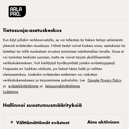
Arla® Pro Suomi
Tuotteet
Arla Pro Monterey Jack viipale 1kg
Tietosuoja-asetuskeskus
Kun käyt jollakin verkkosivustolla, se voi tallentaa tai hakea tietoja selaimesta
yleensä evästeiden muodossa. Nämä tiedot voivat koskea sinua, asetuksiasi tai
laitettasi tai niillä muokataan sivustoa toimimaan odottamallasi tavalla. Sinua ei
voi tunnistaa tiedoista suoraan, mutta ne voivat tarjota yksilöllisemmän
verkkokokemuksen. Voit kieltäytyä hyväksymästä joitakin evästetyyppejä.
Napsauta eri luokkien otsikoita, jos haluat lukea lisää ja vaihtaa
oletusasetuksia. Joidenkin evästeiden estäminen voi vaikuttaa
verkkokokemukseesi ja tarjoamiimme palveluihin. Lue
Google Privacy Policy
ja
evästekäytäntömme
ja
tietosuojakäytäntömme
Lisätietoja
Hallinnoi suostumusmäärityksiä
Aina aktiivinen
Välttämättömät evästeet