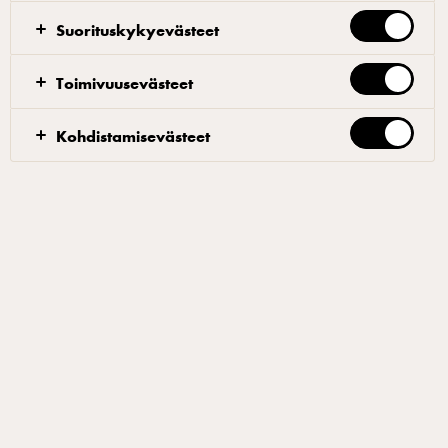
Suorituskykyevästeet
Toimivuusevästeet
- Laita sokeri ja ruokasooda kuivaan kattilaan.
Sekoita. - Lisää vesi ja kuumenna kiehuvaksi. - Keitä
Kohdistamisevästeet
kerma ja vanilja toisessa kattilassa ja pidä
lämpimänä. - Kun sokeri on hyvin karamellisoitunut,
lisää kerma vähitellen. Sekoita varovasti koska
karamelli kuohuu helposti. - Lisää suolaa maun
mukaan. - Siivilöi ja sälytä jääkaapissa.
Suodattimet
JÄLKIRUOAT
KOKOUS- JA KAHVITARJOILU
KYLMÄT KASTIKKEET
LÄMPIMÄT KASTIKKEET
MAKEA LEIVONTA
KOKOUS- JA KAHVITARJOILU