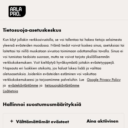
Arla® Pro Suomi
Reseptit
Suolakinuski
Tietosuoja-asetuskeskus
Kun käyt jollakin verkkosivustolla, se voi tallentaa tai hakea tietoja selaimesta
yleensä evästeiden muodossa. Nämä tiedot voivat koskea sinua, asetuksiasi tai
Suolakinuski
laitettasi tai niillä muokataan sivustoa toimimaan odottamallasi tavalla. Sinua ei
voi tunnistaa tiedoista suoraan, mutta ne voivat tarjota yksilöllisemmän
Itsetehty kinuskikastike vetonaulaksi teillekin? Suolakinuski
verkkokokemuksen. Voit kieltäytyä hyväksymästä joitakin evästetyyppejä.
Napsauta eri luokkien otsikoita, jos haluat lukea lisää ja vaihtaa
sopii erinomaisesti erilaisten jälkiruokien ja juomien
oletusasetuksia. Joidenkin evästeiden estäminen voi vaikuttaa
viimeistelyyn sekä tietysti jäätelön, leivonnaisten ja
verkkokokemukseesi ja tarjoamiimme palveluihin. Lue
Google Privacy Policy
ja
juustokakkujen pinnalle. Kinuskikastikkeen valmistus käy lähes
evästekäytäntömme
ja
tietosuojakäytäntömme
Lisätietoja
käden käänteessä: karamellisoi sokeri ja keitä se vaniljalla
maustetun kerman kanssa sileäksi, valuvaksi kinuskiksi. Suola
Hallinnoi suostumusmäärityksiä
tasapainottaa makeuden sekä korostaa paahteisia
makusävyjä. Kastike, joka maistuu asiakkaistasi ihan
Aina aktiivinen
Välttämättömät evästeet
jokaiselle!