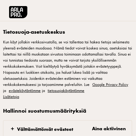
Arla® Pro Suomi
Reseptit
Sitruuna-tillikermaviilikastike
Tietosuoja-asetuskeskus
Kun käyt jollakin verkkosivustolla, se voi tallentaa tai hakea tietoja selaimesta
yleensä evästeiden muodossa. Nämä tiedot voivat koskea sinua, asetuksiasi tai
Sitruuna-
laitettasi tai niillä muokataan sivustoa toimimaan odottamallasi tavalla. Sinua ei
tillikermaviilikastike
voi tunnistaa tiedoista suoraan, mutta ne voivat tarjota yksilöllisemmän
verkkokokemuksen. Voit kieltäytyä hyväksymästä joitakin evästetyyppejä.
Napsauta eri luokkien otsikoita, jos haluat lukea lisää ja vaihtaa
Tämä raikas kastikkeiden klassikko sopii loistavasti kaveriksi
oletusasetuksia. Joidenkin evästeiden estäminen voi vaikuttaa
verkkokokemukseesi ja tarjoamiimme palveluihin. Lue
Google Privacy Policy
niin kylmälle kuin lämpimälle kalalle.
ja
evästekäytäntömme
ja
tietosuojakäytäntömme
Lisätietoja
Hallinnoi suostumusmäärityksiä
Sitruuna-tillikermaviilikastike
Aina aktiivinen
Välttämättömät evästeet
Leikkaa tilli hienoksi ja raasta sitruunankuori. Sekoita