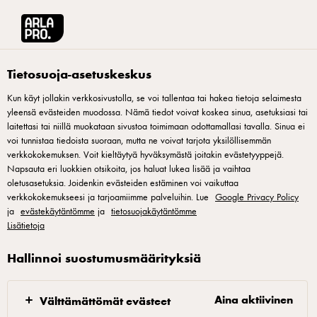
Arla® Pro Suomi
Reseptit
Kylmä juustokastike
Tietosuoja-asetuskeskus
Kun käyt jollakin verkkosivustolla, se voi tallentaa tai hakea tietoja selaimesta
yleensä evästeiden muodossa. Nämä tiedot voivat koskea sinua, asetuksiasi tai
Kylmä juustokastike
laitettasi tai niillä muokataan sivustoa toimimaan odottamallasi tavalla. Sinua ei
voi tunnistaa tiedoista suoraan, mutta ne voivat tarjota yksilöllisemmän
Helppo juustokastike, joka sopii mainiosti kanalle, kalalle ja
verkkokokemuksen. Voit kieltäytyä hyväksymästä joitakin evästetyyppejä.
Napsauta eri luokkien otsikoita, jos haluat lukea lisää ja vaihtaa
kasviksille. Erityisen hyvää meksikolaisten ruokien
oletusasetuksia. Joidenkin evästeiden estäminen voi vaikuttaa
kastikkeena.
verkkokokemukseesi ja tarjoamiimme palveluihin. Lue
Google Privacy Policy
ja
evästekäytäntömme
ja
tietosuojakäytäntömme
Lisätietoja
Hallinnoi suostumusmäärityksiä
1. Sekoita kaikki ainekset keskenään ja mausta
suolalle sekä pippurilla.
Aina aktiivinen
Välttämättömät evästeet