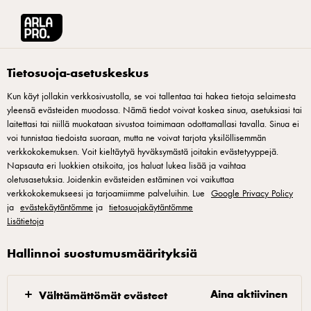
Arla® Pro Suomi
Reseptit
Jalapeno-juustocreme
Tietosuoja-asetuskeskus
Kun käyt jollakin verkkosivustolla, se voi tallentaa tai hakea tietoja selaimesta
yleensä evästeiden muodossa. Nämä tiedot voivat koskea sinua, asetuksiasi tai
Jalapeno-juustocreme
laitettasi tai niillä muokataan sivustoa toimimaan odottamallasi tavalla. Sinua ei
voi tunnistaa tiedoista suoraan, mutta ne voivat tarjota yksilöllisemmän
Arla Pro juustocremestä saa loistavia kylmiä kastikkeita
verkkokokemuksen. Voit kieltäytyä hyväksymästä joitakin evästetyyppejä.
Napsauta eri luokkien otsikoita, jos haluat lukea lisää ja vaihtaa
helposti maustamalla. Käytä kastiketta esimerkiksi täytetyissä
oletusasetuksia. Joidenkin evästeiden estäminen voi vaikuttaa
patongeissa, hampurilaisissa, salaattikastikkeena ja vaikka
verkkokokemukseesi ja tarjoamiimme palveluihin. Lue
Google Privacy Policy
ja
dippinä.
evästekäytäntömme
ja
tietosuojakäytäntömme
Lisätietoja
Hallinnoi suostumusmäärityksiä
Jalapeno-juustocreme
Aina aktiivinen
Välttämättömät evästeet